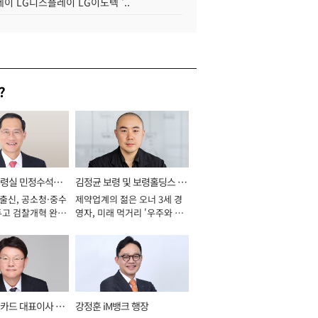
이 LG디스플레이 LG이노텍 '..
?
통령실 민정수석비
김정균 보령 및 보령홀딩스 대
 출신, 공소청·중수
제약업계의 젊은 오너 3세 경
표이사 사장
두고 검찰개혁 완수
영자, 미래 먹거리 '우주와 헬
년]
스케어' 공들여 [2026년]
카드 대표이사 사
강정훈 iM뱅크 행장