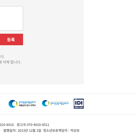
등록
다.
 삭제 합니다.
010-8510
광고국 070-4010-8511
운
발행일자: 2013년 12월 2일
청소년보호책임자 : 박상유