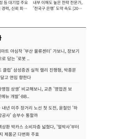
성 등 대기업 주요
내부 이해도 높은 전략 전문가,
 경력, 신뢰 회복
'전국구 은행' 도약 속도 [2026
[2026년]
년]
사
데마트 야심작 '부산 물류센터' 가보니, 장보기
로 담는 '로봇 ..
조 클럽' 삼성증권 실적 랠리 진행형, 박종문
 달고 연임 향한다
가맹점 상생' 비교해보니, 교촌 '영업권 보
신메뉴 개발'·BB..
내년 미주 장거리 노선 첫 도전, 윤철민 '하
항공사' 승부수 통할까
백상환 박카스 소비자층 넓혔다, '얼박사'부터
지 제품군 다변화 주효