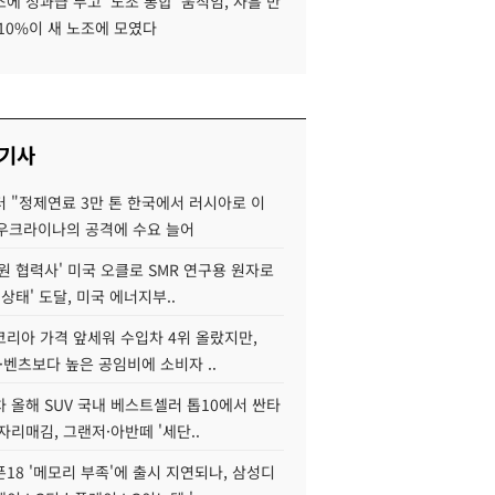
에 성과급 두고 '노조 통합' 움직임, 사흘 만
10%이 새 노조에 모였다
 기사
 "정제연료 3만 톤 한국에서 러시아로 이
 우크라이나의 공격에 수요 늘어
원 협력사' 미국 오클로 SMR 연구용 원자로
 상태' 도달, 미국 에너지부..
코리아 가격 앞세워 수입차 4위 올랐지만,
·벤츠보다 높은 공임비에 소비자 ..
 올해 SUV 국내 베스트셀러 톱10에서 싼타
자리매김, 그랜저·아반떼 '세단..
18 '메모리 부족'에 출시 지연되나, 삼성디