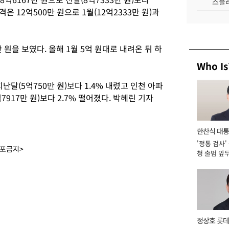
스플레
격은 12억500만 원으로 1월(12억2333만 원)과
 원을 보였다. 올해 1월 5억 원대로 내려온 뒤 하
Who Is
난달(5억750만 원)보다 1.4% 내렸고 인천 아파
7917만 원)보다 2.7% 떨어졌다. 박혜린 기자
한찬식 대
'정통 검사'
서관
배포금지>
청 출범 앞
맡아 [2026
정상호 롯데