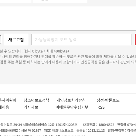
 수 있습니다. (현재 0 byte / 최대 400byte)
다른 사람의 권리를 침해하거나 명예를 훼손하는 댓글은 관련 법률에 의해 제재를 받을 수 있습니
쾌감을 주는 욕설 등 비하하는 단어가 내용에 포함되거나 인신공격성 글은 관리자의 판단에 의해
용자위원회
청소년보호정책
개인정보처리방침
정정·반론보도
인재채용
기사제보
이메일무단수집거부
RSS
수일로 39-34 서울숲더스페이스 12층 1201호-1203호
대표전화 : 1800-6522
편집국 070-4
8658
등록번호 : 서울 아 02897
제호: 비즈니스포스트
등록일: 2013.11.13
발행·편집인 : 강석
X
Copyright ? 2013 비즈니스포스트. All rights reserved.