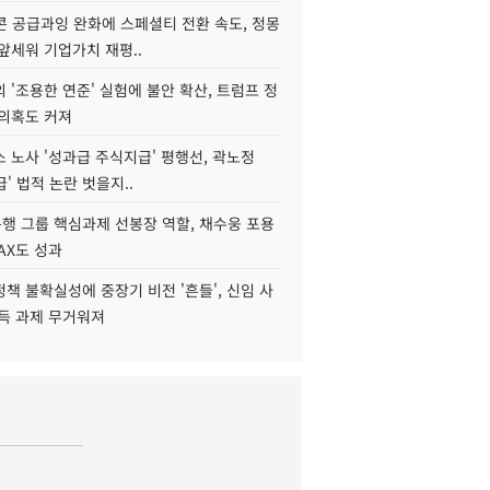
콘 공급과잉 완화에 스페셜티 전환 속도, 정몽
앞세워 기업가치 재평..
 '조용한 연준' 실험에 불안 확산, 트럼프 정
 의혹도 커져
 노사 '성과급 주식지급' 평행선, 곽노정
급' 법적 논란 벗을지..
행 그룹 핵심과제 선봉장 역할, 채수웅 포용
AX도 성과
책 불확실성에 중장기 비전 '흔들', 신임 사
설득 과제 무거워져