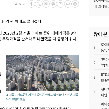
SK하이닉스
공유하기
에 임직원 
10억 원 아래로 떨어졌다.
 2023년 2월 서울 아파트 중위 매매가격은 9억
많이 본
격은 주택가격을 순서대로 나열했을 때 중앙에 위치
로이터
1
동",
'한수
2
'임계
떨
BYD
3
이
BMW
현대차
락
4
페만 
▲ 서울 아파트 중위가격이 10억 원 아래로 떨어졌다. 사진은 서울
아파트 단지 모습.
아이폰
5
8억6167만 원으로 전달(8억7333만 원)보다