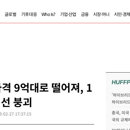
글로벌
기후대응
Who Is?
기업·산업
금융
시장·머니
시민·경
HUFF
격 9억대로 떨어져, 1
'하이브리드
억선 붕괴
하이브리드
중국, 미국
3-02-27 17:37:15
국의 규제에