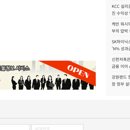
KCC 실리
진 수익성 
케빈 워시의
부의 압박
SK하이닉스
'N% 성과
신한저축은
금융 이어 
강원랜드 정
장 정부 