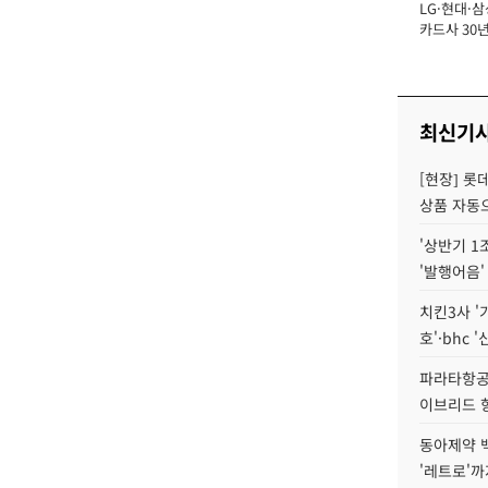
LG·현대·삼
장
카드사 30년
에 '초집중' 
최신기
[현장] 롯
상품 자동으
'상반기 1
'발행어음'
치킨3사 '
호'·bhc '
파라타항공 
이브리드 
동아제약 
'레트로'까