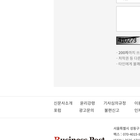
-
200자
까지 쓰실
- 저작권 등 
- 타인에게 불
신문사소개
윤리강령
기사심의규정
이
포럼
광고문의
불편신고
서울특별시 성동구 성
팩스 : 070-4015-
ISSN : 2636-171