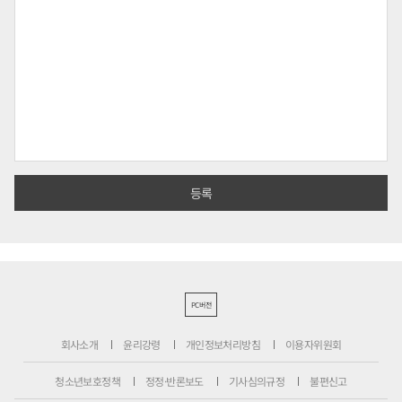
PC버전
회사소개
윤리강령
개인정보처리방침
이용자위원회
청소년보호정책
정정·반론보도
기사심의규정
불편신고