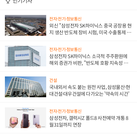
인기기사
전자·전기·정보통신
외신 "삼성전자 SK하이닉스 중국 공장용 현
지 생산 반도체 장비 시험, 미국 수출통제 대
비"
전자·전기·정보통신
삼성전자 SK하이닉스 소극적 주주환원에
해외 증권가 비판, "반도체 호황 지속성 의
문"
건설
국내외서 속도 붙는 원전 사업, 삼성물산·현
대건설·대우건설에 다가오는 '약속의 시간'
전자·전기·정보통신
삼성전자, 갤럭시Z 폴드8 사전예약 개통 8
월31일까지 연장