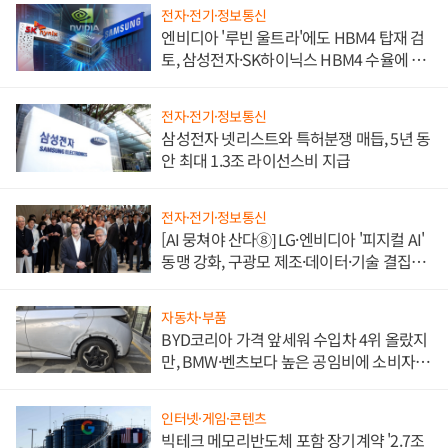
전자·전기·정보통신
엔비디아 '루빈 울트라'에도 HBM4 탑재 검
토, 삼성전자·SK하이닉스 HBM4 수율에 주
도권 갈린다
전자·전기·정보통신
삼성전자 넷리스트와 특허분쟁 매듭, 5년 동
안 최대 1.3조 라이선스비 지급
전자·전기·정보통신
[AI 뭉쳐야 산다⑧] LG·엔비디아 '피지컬 AI'
동맹 강화, 구광모 제조·데이터·기술 결집
해 종합 로보틱스 기업으로
자동차·부품
BYD코리아 가격 앞세워 수입차 4위 올랐지
만, BMW·벤츠보다 높은 공임비에 소비자
불만 폭발
인터넷·게임·콘텐츠
빅테크 메모리반도체 포함 장기계약 '2.7조