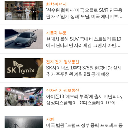
화학·에너지
'한수원 협력사' 미국 오클로 SMR 연구용
원자로 '임계 상태' 도달, 미국 에너지부
"중요한 이정표"
자동차·부품
현대차 올해 SUV 국내 베스트셀러 톱10
에서 싼타페만 자리매김, 그랜저·아반떼
'세단 쌍끌이'로 내수 방어
전자·전기·정보통신
SK하이닉스 1주당 375원 현금배당 실시,
추가 주주환원 계획 9월 공개 예정
전자·전기·정보통신
아이폰18 '메모리 부족'에 출시 지연되나,
삼성디스플레이 LG디스플레이 LG이노
텍 '탈애플' 수익 다각화 속도
사회
미국 법원 "트럼프 정부 풍력 프로젝트 동