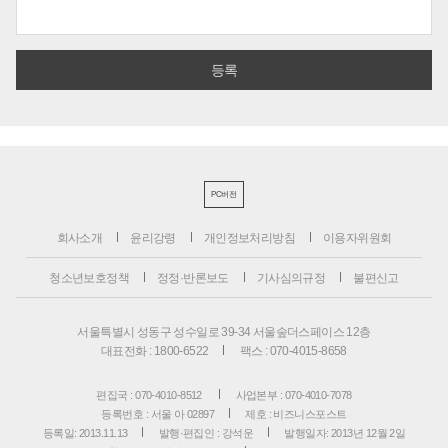
PC버전
회사소개
윤리강령
개인정보처리방침
이용자위원회
청소년보호정책
정정·반론보도
기사심의규정
불편신고
서울특별시 성동구 성수일로 39-34 서울숲더스페이스 12층
대표전화 : 1800-6522
팩스 : 070-4015-8658
편집국 : 070-4010-8512
사업본부 : 070-4010-7078
등록번호 : 서울 아 02897
제호 : 비즈니스포스트
등록일: 2013.11.13
발행·편집인 : 강석운
발행일자: 2013년 12월 2일