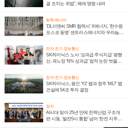
결 조치는 위법", 해제 명령 내려
화학·에너지
'DL이앤씨 SMR 협력사' X에너지, '한수원
포스코 동맹' 센트러스에너지와 우라늄
계약 체결
전자·전기·정보통신
SK하이닉스 노사 '성과급 주식지급' 평행
선, 곽노정 'N% 성과급' 법적 논란 벗을지
주목
전자·전기·정보통신
SK하이닉스, 용인 'Y2' 팹과 청주 'M17' 팹
건설에 54조 투자 결정
정치
AI시대 맞아 25년 만에 전력산업 구조개
편 시동, '발전5사 통합' 넘어 '한전 지주사'
재편론도