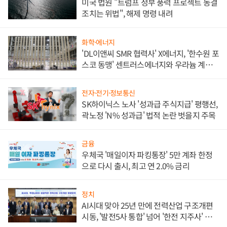
미국 법원 "트럼프 정부 풍력 프로젝트 동결
조치는 위법", 해제 명령 내려
화학·에너지
'DL이앤씨 SMR 협력사' X에너지, '한수원 포
스코 동맹' 센트러스에너지와 우라늄 계약
체결
전자·전기·정보통신
SK하이닉스 노사 '성과급 주식지급' 평행선,
곽노정 'N% 성과급' 법적 논란 벗을지 주목
금융
우체국 '매일이자 파킹통장' 5만 계좌 한정
으로 다시 출시, 최고 연 2.0% 금리
정치
AI시대 맞아 25년 만에 전력산업 구조개편
시동, '발전5사 통합' 넘어 '한전 지주사' 재편