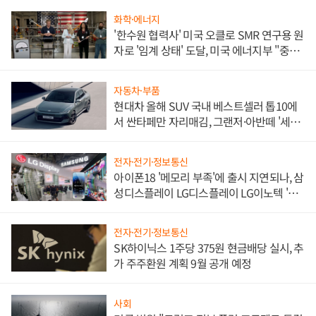
화학·에너지
'한수원 협력사' 미국 오클로 SMR 연구용 원
자로 '임계 상태' 도달, 미국 에너지부 "중요
한 이정표"
자동차·부품
현대차 올해 SUV 국내 베스트셀러 톱10에
서 싼타페만 자리매김, 그랜저·아반떼 '세단
쌍끌이'로 내수 방어
전자·전기·정보통신
아이폰18 '메모리 부족'에 출시 지연되나, 삼
성디스플레이 LG디스플레이 LG이노텍 '탈
애플' 수익 다각화 속도
전자·전기·정보통신
SK하이닉스 1주당 375원 현금배당 실시, 추
가 주주환원 계획 9월 공개 예정
사회