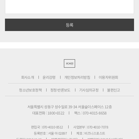
PC버전
회사소개
윤리강령
개인정보처리방침
이용자위원회
청소년보호정책
정정·반론보도
기사심의규정
불편신고
서울특별시 성동구 성수일로 39-34 서울숲더스페이스 12층
대표전화 : 1800-6522
팩스 : 070-4015-8658
편집국 : 070-4010-8512
사업본부 : 070-4010-7078
등록번호 : 서울 아 02897
제호 : 비즈니스포스트