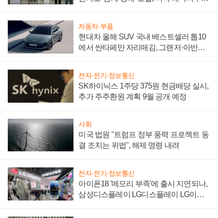
"중요한 이정표"
자동차·부품
현대차 올해 SUV 국내 베스트셀러 톱10
에서 싼타페만 자리매김, 그랜저·아반떼
'세단 쌍끌이'로 내수 방어
전자·전기·정보통신
SK하이닉스 1주당 375원 현금배당 실시,
추가 주주환원 계획 9월 공개 예정
사회
미국 법원 "트럼프 정부 풍력 프로젝트 동
결 조치는 위법", 해제 명령 내려
전자·전기·정보통신
아이폰18 '메모리 부족'에 출시 지연되나,
삼성디스플레이 LG디스플레이 LG이노
텍 '탈애플' 수익 다각화 속도