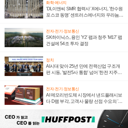
화학·에너지
'DL이앤씨 SMR 협력사' X에너지, '한수원
포스코 동맹' 센트러스에너지와 우라늄
계약 체결
전자·전기·정보통신
SK하이닉스, 용인 'Y2' 팹과 청주 'M17' 팹
건설에 54조 투자 결정
정치
AI시대 맞아 25년 만에 전력산업 구조개
편 시동, '발전5사 통합' 넘어 '한전 지주사'
재편론도
전자·전기·정보통신
AI 메모리반도체 시장에서 낸드플래시보
다 D램 부각, 고객사 물량 선점 수요의 '우
선순위'