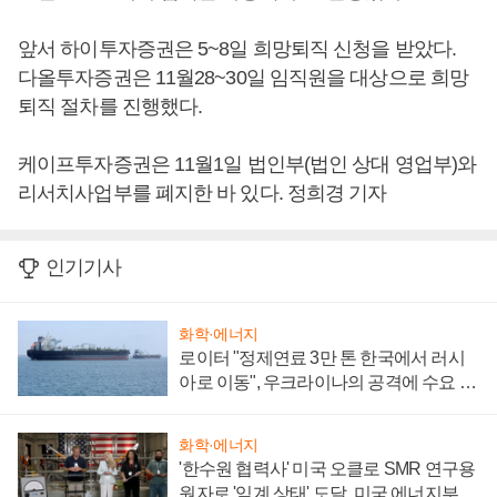
앞서 하이투자증권은 5~8일 희망퇴직 신청을 받았다.
다올투자증권은 11월28~30일 임직원을 대상으로 희망
퇴직 절차를 진행했다.
케이프투자증권은 11월1일 법인부(법인 상대 영업부)와
리서치사업부를 폐지한 바 있다. 정희경 기자
인기기사
화학·에너지
로이터 "정제연료 3만 톤 한국에서 러시
아로 이동", 우크라이나의 공격에 수요 늘
어
화학·에너지
'한수원 협력사' 미국 오클로 SMR 연구용
원자로 '임계 상태' 도달, 미국 에너지부