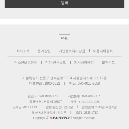
PC버전
회사소개
윤리강령
개인정보처리방침
이용자위원회
청소년보호정책
정정·반론보도
기사심의규정
불편신고
서울특별시 성동구 성수일로 39-34 서울숲더스페이스 12층
대표전화 : 1800-6522
팩스 : 070-4015-8658
편집국 : 070-4010-8512
사업본부 : 070-4010-7078
등록번호 : 서울 아 02897
제호 : 비즈니스포스트
등록일: 2013.11.13
발행·편집인 : 강석운
발행일자: 2013년 12월 2일
청소년보호책임자 : 강석운
ISSN : 2636-171X
Copyright ⓒ
B
USINESSPOST
. All rights reserved.