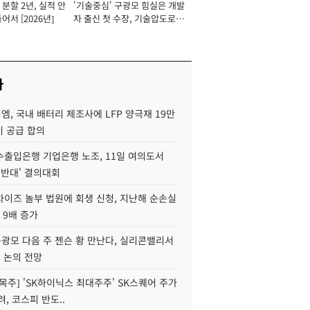
분할 2년, 실적 안
'기술중심' 구광모 힘실은 개발
이사 사장
어서 [2026년]
자 출신 첫 수장, 기술압도로
경쟁력 확보 사활 [2026년]
사
, 국내 배터리 제조사에 LFP 양극재 19만
기 공급 합의
수출입은행 기업은행 노조, 11일 여의도서
 반대' 결의대회
차이즈 놀부 법원에 회생 신청, 지난해 순손실
 9배 증가
구광모 다음 주 젠슨 황 만난다, 실리콘밸리서
' 논의 전망
목주] 'SK하이닉스 최대주주' SK스퀘어 주가
려, 코스피 반도..