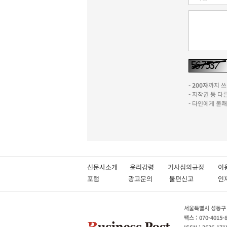
-
200자
까지 쓰실
- 저작권 등 
- 타인에게 불
신문사소개
윤리강령
기사심의규정
이
포럼
광고문의
불편신고
서울특별시 성동구 성
팩스 : 070-4015-
ISSN : 2636-171