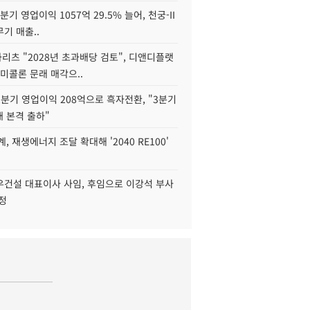
2분기 영업이익 1057억 29.5% 늘어, 천궁-II
기 매출..
화리츠 "2028년 초과배당 검토", 디앤디플랫
미콜론 문래 매각으..
분기 영업이익 208억으로 흑자전환, "3분기
재 본격 출하"
, 재생에너지 조달 확대해 '2040 RE100'
우건설 대표이사 사임, 후임으로 이강석 부사
정