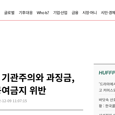
글로벌
기후대응
Who Is?
기업·산업
금융
시장·머니
시민·경
HUFF
 기관주의와 과징금,
'드라마에서
공여금지 위반
고 커머스
바닷속 산
-12-09 11:07:15
황 : 한국