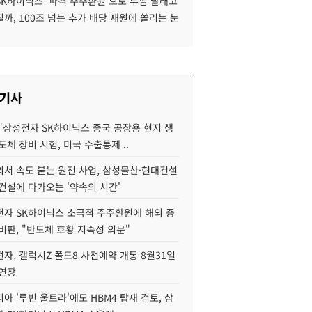
SK하이닉스 '파격 주주환원'으로 투심 달래고
까, 100조 넘는 추가 배당 재원에 쏠리는 눈
 기사
"삼성전자 SK하이닉스 중국 공장용 현지 생
도체 장비 시험, 미국 수출통제 ..
서 속도 붙는 원전 사업, 삼성물산·현대건설
건설에 다가오는 '약속의 시간'
자 SK하이닉스 소극적 주주환원에 해외 증
비판, "반도체 호황 지속성 의문"
자, 갤럭시Z 폴드8 사전예약 개통 8월31일
 연장
아 '루빈 울트라'에도 HBM4 탑재 검토, 삼