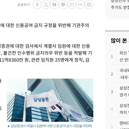
삼성전자 
공유하기
주가도 받칠
에 대한 신용공여 금지 규정을 위반해 기관주의
많이 본
증권에 대한 검사에서 계열사 임원에 대한 신용
, 불건전 인수행위 금지의무 위반 등을 적발해 기
외신 
1
11억8360만 원, 관련 임직원 25명에게 정직, 감
산 반
국내외
2
·대우
출
삼성전
3
권가 
삼성전
식
4
까지
엔비디
▲ 삼성증권이 계열사 임원에 대한 신용공여 금지 규정을 위반해
5