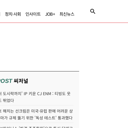
제
정치·사회
인사이트
JOB+
최신뉴스
씨저널
POST
 도시락까지' IP 키운 CJ ENM : 티빙도 웃
도 뛰었다
호 해치는 선크림은 미국·유럽 판매 어려운 상
콜마가 규제 뚫기 위한 '독성 테스트' 통과했다