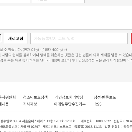
 수 있습니다. (현재 0 byte / 최대 400byte)
다른 사람의 권리를 침해하거나 명예를 훼손하는 댓글은 관련 법률에 의해 제재를 받을 수 있습니
쾌감을 주는 욕설 등 비하하는 단어가 내용에 포함되거나 인신공격성 글은 관리자의 판단에 의해
용자위원회
청소년보호정책
개인정보처리방침
정정·반론보도
인재채용
기사제보
이메일무단수집거부
RSS
수일로 39-34 서울숲더스페이스 12층 1201호-1203호
대표전화 : 1800-6522
편집국 070-4
8658
등록번호 : 서울 아 02897
제호: 비즈니스포스트
등록일: 2013.11.13
발행·편집인 : 강석
X
Copyright ? 2013 비즈니스포스트. All rights reserved.