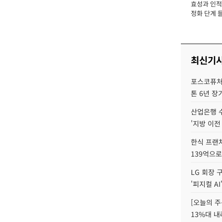
효성과 인적 
장
정화 단계 들
최신기
포스코퓨처엠
톤 6년 장
산업은행 
'지방 이전
한식 프랜
139억으로
LG 회장 
'피지컬 AI
[오늘의 주
13%대 내