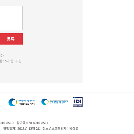
등록
다.
 삭제 합니다.
010-8510
광고국 070-4010-8511
운
발행일자: 2013년 12월 2일
청소년보호책임자 : 박상유