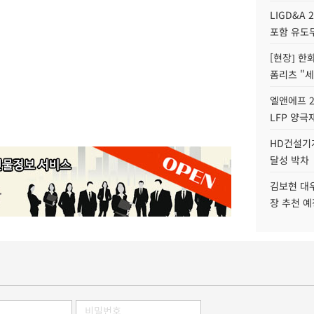
LIGD&A 
포함 유도무
[현장] 한
폼리츠 "세
엘앤에프 2
LFP 양극
HD건설기계
달성 박차
김보현 대
장 추천 예