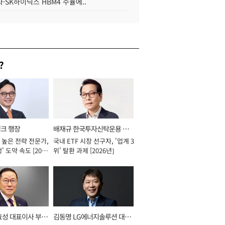
·SK하이닉스 HBM4 수율에..
?
뱅크 행장
배재규 한국투자신탁운용 대
 높은 전략 전문가,
국내 ETF 시장 선구자, '업계 3
표이사 사장
' 도약 속도 [2026
위' 탈환 과제 [2026년]
효성 대표이사 부회
김동명 LG에너지솔루션 대표