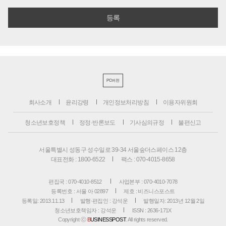
PC버전
회사소개
윤리강령
개인정보처리방침
이용자위원회
청소년보호정책
정정·반론보도
기사심의규정
불편신고
서울특별시 성동구 성수일로 39-34 서울숲더스페이스 12층
대표전화 : 1800-6522
팩스 : 070-4015-8658
편집국 : 070-4010-8512
사업본부 : 070-4010-7078
등록번호 : 서울 아 02897
제호 : 비즈니스포스트
등록일: 2013.11.13
발행·편집인 : 강석운
발행일자: 2013년 12월 2일
청소년보호책임자 : 강석운
ISSN : 2636-171X
Copyright ⓒ
B
USINESSPOST
. All rights reserved.