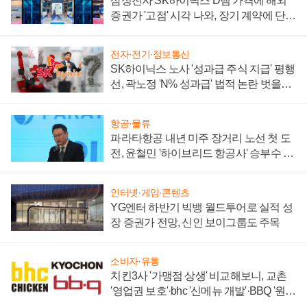
삼성전자 SK하이닉스 D램 가격에 해외
증권가 '고점' 시각 나와, 장기 계약에 단점
부각
전자·전기·정보통신
SK하이닉스 노사 '성과급 주식 지급' 평행
선, 곽노정 'N% 성과급' 법적 논란 벗을지
주목
항공·물류
파라타항공 내년 미주 장거리 노선 첫 도
전, 윤철민 '하이브리드 항공사' 승부수 통
할까
인터넷·게임·콘텐츠
YG엔터 하반기 빅뱅 월드투어로 실적 성
장 증권가 전망, 신인 보이그룹도 주목
소비자·유통
치킨3사 '가맹점 상생' 비교해보니, 교촌
'영업권 보호'·bhc '신메뉴 개발'·BBQ '원가
부담'