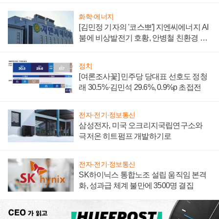
화학·에너지
[김민정 기자의 '코스뽀'] 지엔씨에너지 AI
붐에 비상발전기 호황, 안병철 친환경 에
너지 발전전문기업 향한다
정치
[여론조사꽃] 민주당 당대표 선호도 정청
래 30.5%·김민석 29.6%, 0.9%p 초접전
전자·전기·정보통신
삼성전자, 미국 오크리지국립연구소와
극저온 히트펌프 개발하기로
전자·전기·정보통신
SK하이닉스 통합노조 설립 움직임 본격
화, 성과급 체계 불만에 3500명 결집