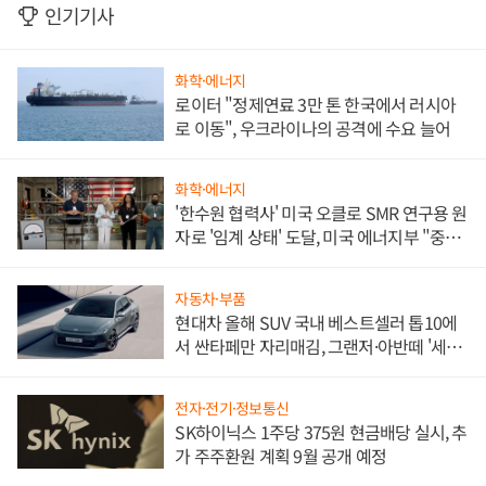
인기기사
화학·에너지
로이터 "정제연료 3만 톤 한국에서 러시아
로 이동", 우크라이나의 공격에 수요 늘어
화학·에너지
'한수원 협력사' 미국 오클로 SMR 연구용 원
자로 '임계 상태' 도달, 미국 에너지부 "중요
한 이정표"
자동차·부품
현대차 올해 SUV 국내 베스트셀러 톱10에
서 싼타페만 자리매김, 그랜저·아반떼 '세단
쌍끌이'로 내수 방어
전자·전기·정보통신
SK하이닉스 1주당 375원 현금배당 실시, 추
가 주주환원 계획 9월 공개 예정