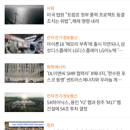
사회
미국 법원 "트럼프 정부 풍력 프로젝트 동결
조치는 위법", 해제 명령 내려
전자·전기·정보통신
아이폰18 '메모리 부족'에 출시 지연되나, 삼
성디스플레이 LG디스플레이 LG이노텍 '탈
애플' 수익 다각화 속도
화학·에너지
'DL이앤씨 SMR 협력사' X에너지, '한수원 포
스코 동맹' 센트러스에너지와 우라늄 계약
체결
전자·전기·정보통신
SK하이닉스, 용인 'Y2' 팹과 청주 'M17' 팹
건설에 54조 투자 결정
정치