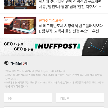
AI시대 맞아 25년 만에 전력산업 구조개편
시동, '발전5사 통합' 넘어 '한전 지주사' 재편
론도
전자·전기·정보통신
AI 메모리반도체 시장에서 낸드플래시보다
D램 부각, 고객사 물량 선점 수요의 '우선순
위'
기사댓글
0
개
200자까지 쓰실 수 있습니다. (현재 0 byte / 최대 400byte)
저작권 등 다른 사람의 권리를 침해하거나 명예를 훼손하는 댓글은 관련 법률에 의해 제재를 받을
수 있습니다.
타인에게 불쾌감을 주는 욕설 등 비하하는 단어가 내용에 포함되거나 인신공격성 글은 관리자의 판
단에 의해 삭제 합니다.