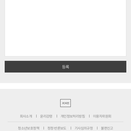
PC버전
회사소개
윤리강령
개인정보처리방침
이용자위원회
청소년보호정책
정정·반론보도
기사심의규정
불편신고