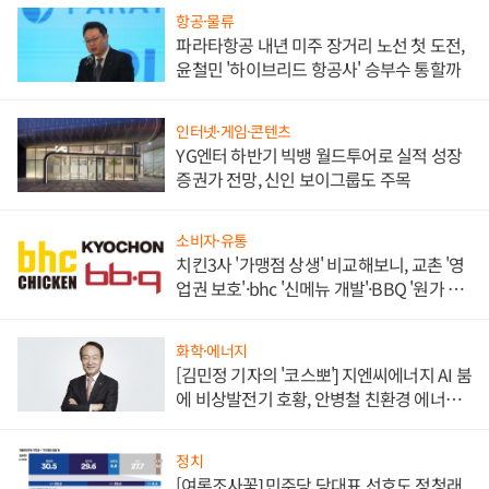
항공·물류
파라타항공 내년 미주 장거리 노선 첫 도전,
윤철민 '하이브리드 항공사' 승부수 통할까
인터넷·게임·콘텐츠
YG엔터 하반기 빅뱅 월드투어로 실적 성장
증권가 전망, 신인 보이그룹도 주목
소비자·유통
치킨3사 '가맹점 상생' 비교해보니, 교촌 '영
업권 보호'·bhc '신메뉴 개발'·BBQ '원가 부
담'
화학·에너지
[김민정 기자의 '코스뽀'] 지엔씨에너지 AI 붐
에 비상발전기 호황, 안병철 친환경 에너지
발전전문기업 향한다
정치
[여론조사꽃] 민주당 당대표 선호도 정청래