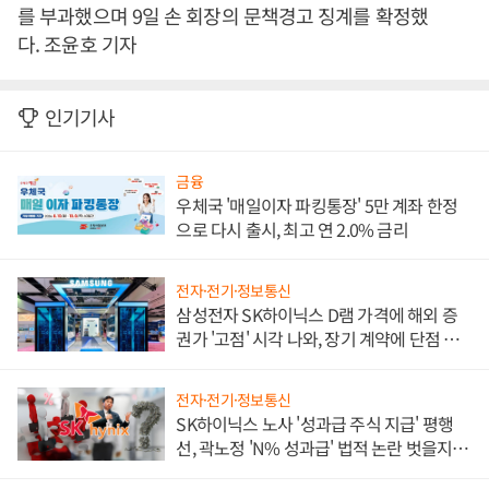
를 부과했으며 9일 손 회장의 문책경고 징계를 확정했
다. 조윤호 기자
인기기사
금융
우체국 '매일이자 파킹통장' 5만 계좌 한정
으로 다시 출시, 최고 연 2.0% 금리
전자·전기·정보통신
삼성전자 SK하이닉스 D램 가격에 해외 증
권가 '고점' 시각 나와, 장기 계약에 단점 부
각
전자·전기·정보통신
SK하이닉스 노사 '성과급 주식 지급' 평행
선, 곽노정 'N% 성과급' 법적 논란 벗을지 주
목