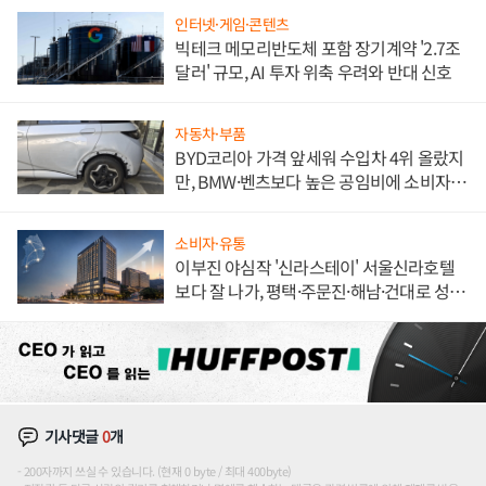
인터넷·게임·콘텐츠
빅테크 메모리반도체 포함 장기계약 '2.7조
달러' 규모, AI 투자 위축 우려와 반대 신호
자동차·부품
BYD코리아 가격 앞세워 수입차 4위 올랐지
만, BMW·벤츠보다 높은 공임비에 소비자
불만 폭발
소비자·유통
이부진 야심작 '신라스테이' 서울신라호텔
보다 잘 나가, 평택·주문진·해남·건대로 성
장판 더 넓힌다
기사댓글
0
개
200자까지 쓰실 수 있습니다. (현재 0 byte / 최대 400byte)