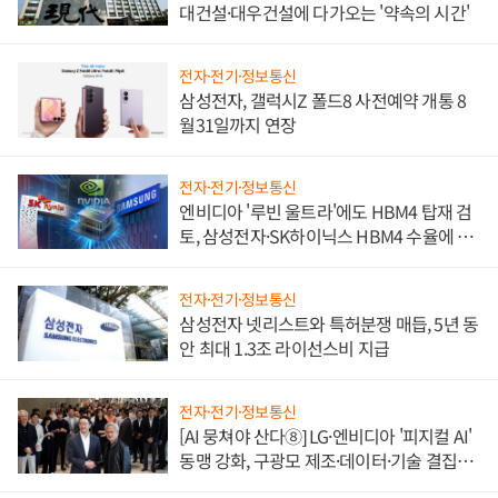
대건설·대우건설에 다가오는 '약속의 시간'
전자·전기·정보통신
삼성전자, 갤럭시Z 폴드8 사전예약 개통 8
월31일까지 연장
전자·전기·정보통신
엔비디아 '루빈 울트라'에도 HBM4 탑재 검
토, 삼성전자·SK하이닉스 HBM4 수율에 주
도권 갈린다
전자·전기·정보통신
삼성전자 넷리스트와 특허분쟁 매듭, 5년 동
안 최대 1.3조 라이선스비 지급
전자·전기·정보통신
[AI 뭉쳐야 산다⑧] LG·엔비디아 '피지컬 AI'
동맹 강화, 구광모 제조·데이터·기술 결집
해 종합 로보틱스 기업으로