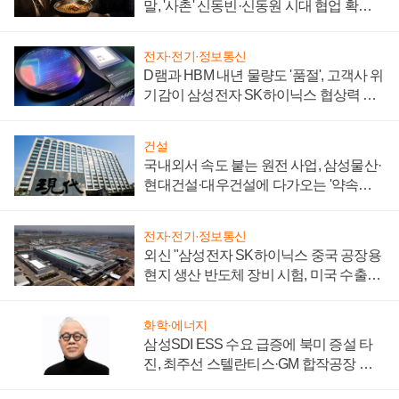
말, '사촌' 신동빈·신동원 시대 협업 확대
일로
전자·전기·정보통신
D램과 HBM 내년 물량도 '품절', 고객사 위
기감이 삼성전자 SK하이닉스 협상력 더
키워
건설
국내외서 속도 붙는 원전 사업, 삼성물산·
현대건설·대우건설에 다가오는 '약속의
시간'
전자·전기·정보통신
외신 "삼성전자 SK하이닉스 중국 공장용
현지 생산 반도체 장비 시험, 미국 수출통
제 대비"
화학·에너지
삼성SDI ESS 수요 급증에 북미 증설 타
진, 최주선 스텔란티스·GM 합작공장 건
설 재추진하나