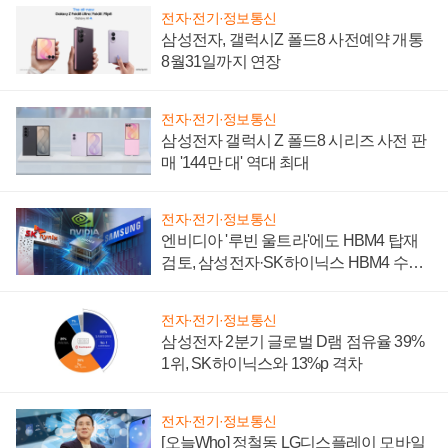
전자·전기·정보통신
삼성전자, 갤럭시Z 폴드8 사전예약 개통
8월31일까지 연장
전자·전기·정보통신
삼성전자 갤럭시 Z 폴드8 시리즈 사전 판
매 '144만 대' 역대 최대
전자·전기·정보통신
엔비디아 '루빈 울트라'에도 HBM4 탑재
검토, 삼성전자·SK하이닉스 HBM4 수율
에 주도권 갈린다
전자·전기·정보통신
삼성전자 2분기 글로벌 D램 점유율 39%
1위, SK하이닉스와 13%p 격차
전자·전기·정보통신
[오늘Who] 정철동 LG디스플레이 모바일