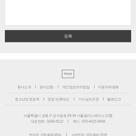
PC버전
회사소개
윤리강령
개인정보처리방침
이용자위원회
청소년보호정책
정정·반론보도
기사심의규정
불편신고
서울특별시 성동구 성수일로 39-34 서울숲더스페이스 12층
대표전화 : 1800-6522
팩스 : 070-4015-8658
편집국 : 070-4010-8512
사업본부 : 070-4010-7078