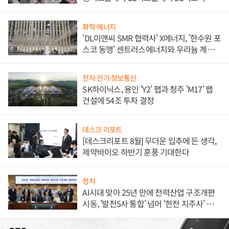
애플' 수익 다각화 속도
화학·에너지
'DL이앤씨 SMR 협력사' X에너지, '한수원 포
스코 동맹' 센트러스에너지와 우라늄 계약
체결
전자·전기·정보통신
SK하이닉스, 용인 'Y2' 팹과 청주 'M17' 팹
건설에 54조 투자 결정
데스크 리포트
[데스크리포트 8월] 무더운 입추에 든 생각,
제약바이오 하반기 훈풍 기대한다
정치
AI시대 맞아 25년 만에 전력산업 구조개편
시동, '발전5사 통합' 넘어 '한전 지주사' 재편
론도