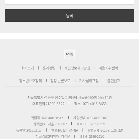
PC버전
회사소개
윤리강령
개인정보처리방침
이용자위원회
청소년보호정책
정정·반론보도
기사심의규정
불편신고
서울특별시 성동구 성수일로 39-34 서울숲더스페이스 12층
대표전화 : 1800-6522
팩스 : 070-4015-8658
편집국 : 070-4010-8512
사업본부 : 070-4010-7078
등록번호 : 서울 아 02897
제호 : 비즈니스포스트
등록일: 2013.11.13
발행·편집인 : 강석운
발행일자: 2013년 12월 2일
청소년보호책임자 : 강석운
ISSN : 2636-171X