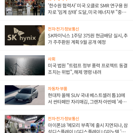
'한수원 협력사' 미국 오클로 SMR 연구용 원
자로 '임계 상태' 도달, 미국 에너지부 "중요
한 이정표"
전자·전기·정보통신
SK하이닉스 1주당 375원 현금배당 실시, 추
가 주주환원 계획 9월 공개 예정
사회
미국 법원 "트럼프 정부 풍력 프로젝트 동결
조치는 위법", 해제 명령 내려
자동차·부품
현대차 올해 SUV 국내 베스트셀러 톱10에
서 싼타페만 자리매김, 그랜저·아반떼 '세단
쌍끌이'로 내수 방어
전자·전기·정보통신
아이폰18 '메모리 부족'에 출시 지연되나, 삼
성디스플레이 LG디스플레이 LG이노텍 '탈