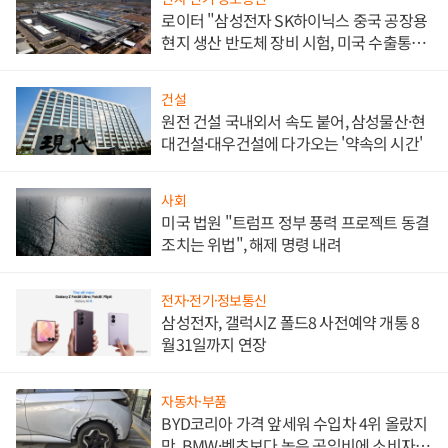
로이터 "삼성전자 SK하이닉스 중국 공장용
현지 생산 반도체 장비 시험, 미국 수출통제
대비"
건설
원전 건설 국내외서 속도 붙어, 삼성물산·현
대건설·대우건설에 다가오는 '약속의 시간'
사회
미국 법원 "트럼프 정부 풍력 프로젝트 동결
조치는 위법", 해제 명령 내려
전자·전기·정보통신
삼성전자, 갤럭시Z 폴드8 사전예약 개통 8
월31일까지 연장
자동차·부품
BYD코리아 가격 앞세워 수입차 4위 올랐지
만, BMW·벤츠보다 높은 공임비에 소비자