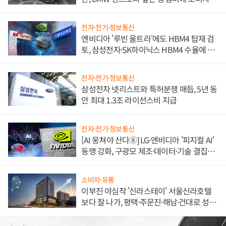
불만 폭발
전자·전기·정보통신
엔비디아 '루빈 울트라'에도 HBM4 탑재 검
토, 삼성전자·SK하이닉스 HBM4 수율에 주
도권 갈린다
전자·전기·정보통신
삼성전자 넷리스트와 특허분쟁 매듭, 5년 동
안 최대 1.3조 라이선스비 지급
전자·전기·정보통신
[AI 뭉쳐야 산다⑧] LG·엔비디아 '피지컬 AI'
동맹 강화, 구광모 제조·데이터·기술 결집
해 종합 로보틱스 기업으로
소비자·유통
이부진 야심작 '신라스테이' 서울신라호텔
보다 잘 나가, 평택·주문진·해남·건대로 성
장판 더 넓힌다