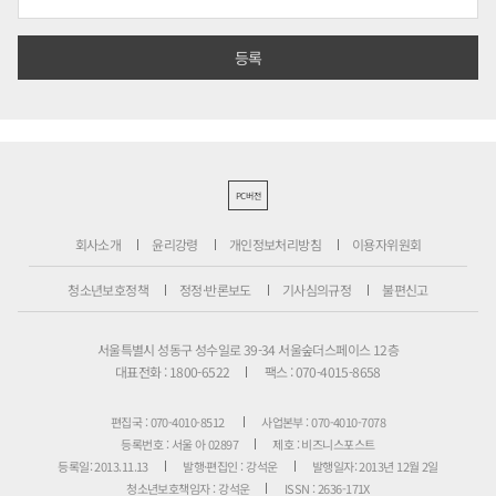
PC버전
회사소개
윤리강령
개인정보처리방침
이용자위원회
청소년보호정책
정정·반론보도
기사심의규정
불편신고
서울특별시 성동구 성수일로 39-34 서울숲더스페이스 12층
대표전화 : 1800-6522
팩스 : 070-4015-8658
편집국 : 070-4010-8512
사업본부 : 070-4010-7078
등록번호 : 서울 아 02897
제호 : 비즈니스포스트
등록일: 2013.11.13
발행·편집인 : 강석운
발행일자: 2013년 12월 2일
청소년보호책임자 : 강석운
ISSN : 2636-171X