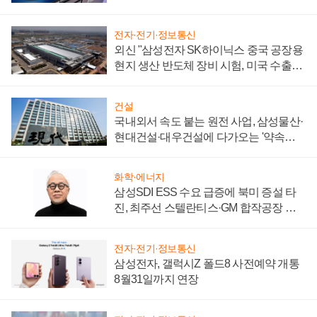
키워
전자·전기·정보통신
외신 "삼성전자 SK하이닉스 중국 공장용
현지 생산 반도체 장비 시험, 미국 수출통
제 대비"
건설
국내외서 속도 붙는 원전 사업, 삼성물산·
현대건설·대우건설에 다가오는 '약속의
시간'
화학·에너지
삼성SDI ESS 수요 급증에 북미 증설 타
진, 최주선 스텔란티스·GM 합작공장 건
설 재추진하나
전자·전기·정보통신
삼성전자, 갤럭시Z 폴드8 사전예약 개통
8월31일까지 연장