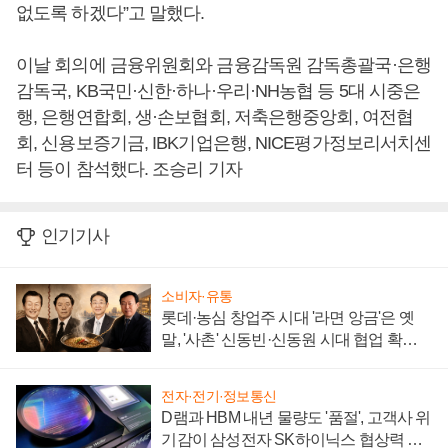
없도록 하겠다”고 말했다.
이날 회의에 금융위원회와 금융감독원 감독총괄국·은행
감독국, KB국민·신한·하나·우리·NH농협 등 5대 시중은
행, 은행연합회, 생·손보협회, 저축은행중앙회, 여전협
회, 신용보증기금, IBK기업은행, NICE평가정보리서치센
터 등이 참석했다. 조승리 기자
인기기사
소비자·유통
롯데·농심 창업주 시대 '라면 앙금'은 옛
말, '사촌' 신동빈·신동원 시대 협업 확대
일로
전자·전기·정보통신
D램과 HBM 내년 물량도 '품절', 고객사 위
기감이 삼성전자 SK하이닉스 협상력 더