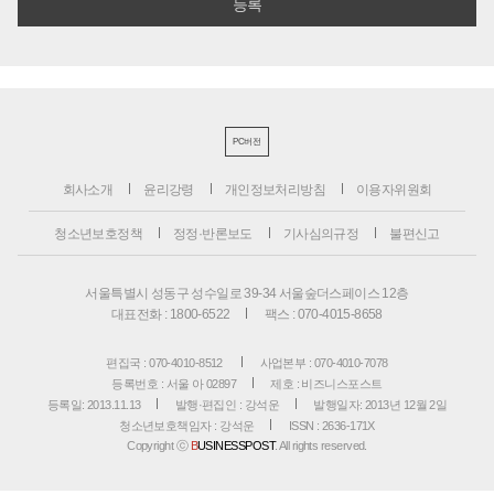
PC버전
회사소개
윤리강령
개인정보처리방침
이용자위원회
청소년보호정책
정정·반론보도
기사심의규정
불편신고
서울특별시 성동구 성수일로 39-34 서울숲더스페이스 12층
대표전화 : 1800-6522
팩스 : 070-4015-8658
편집국 : 070-4010-8512
사업본부 : 070-4010-7078
등록번호 : 서울 아 02897
제호 : 비즈니스포스트
등록일: 2013.11.13
발행·편집인 : 강석운
발행일자: 2013년 12월 2일
청소년보호책임자 : 강석운
ISSN : 2636-171X
Copyright ⓒ
B
USINESSPOST
. All rights reserved.