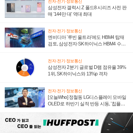
전자·전기·정보통신
삼성전자 갤럭시 Z 폴드8 시리즈 사전 판
매 '144만 대' 역대 최대
전자·전기·정보통신
엔비디아 '루빈 울트라'에도 HBM4 탑재
검토, 삼성전자·SK하이닉스 HBM4 수율
에 주도권 갈린다
전자·전기·정보통신
삼성전자 2분기 글로벌 D램 점유율 39%
1위, SK하이닉스와 13%p 격차
전자·전기·정보통신
[오늘Who] 정철동 LG디스플레이 모바일
OLED로 하반기 실적 반등 시동, '칩플레
이션'에 가격 인하 압박은 부담