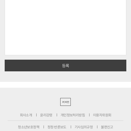
PC버전
회사소개
윤리강령
개인정보처리방침
이용자위원회
청소년보호정책
정정·반론보도
기사심의규정
불편신고