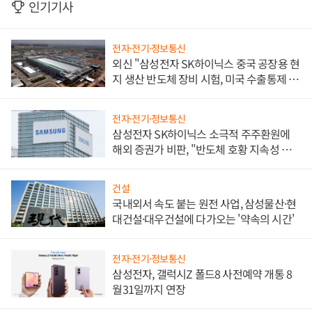
인기기사
전자·전기·정보통신
외신 "삼성전자 SK하이닉스 중국 공장용 현
지 생산 반도체 장비 시험, 미국 수출통제 대
비"
전자·전기·정보통신
삼성전자 SK하이닉스 소극적 주주환원에
해외 증권가 비판, "반도체 호황 지속성 의
문"
건설
국내외서 속도 붙는 원전 사업, 삼성물산·현
대건설·대우건설에 다가오는 '약속의 시간'
전자·전기·정보통신
삼성전자, 갤럭시Z 폴드8 사전예약 개통 8
월31일까지 연장