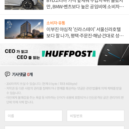
BYD코리아 가격 앞세워 수입차 4위 올랐지
만, BMW·벤츠보다 높은 공임비에 소비자
불만 폭발
소비자·유통
이부진 야심작 '신라스테이' 서울신라호텔
보다 잘 나가, 평택·주문진·해남·건대로 성
장판 더 넓힌다
기사댓글
0
개
200자까지 쓰실 수 있습니다. (현재 0 byte / 최대 400byte)
저작권 등 다른 사람의 권리를 침해하거나 명예를 훼손하는 댓글은 관련 법률에 의해 제재를 받을
수 있습니다.
타인에게 불쾌감을 주는 욕설 등 비하하는 단어가 내용에 포함되거나 인신공격성 글은 관리자의 판
단에 의해 삭제 합니다.