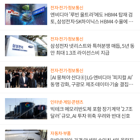
전자·전기·정보통신
엔비디아 '루빈 울트라'에도 HBM4 탑재 검
토, 삼성전자·SK하이닉스 HBM4 수율에 주
도권 갈린다
전자·전기·정보통신
삼성전자 넷리스트와 특허분쟁 매듭, 5년 동
안 최대 1.3조 라이선스비 지급
전자·전기·정보통신
[AI 뭉쳐야 산다⑧] LG·엔비디아 '피지컬 AI'
동맹 강화, 구광모 제조·데이터·기술 결집
해 종합 로보틱스 기업으로
인터넷·게임·콘텐츠
빅테크 메모리반도체 포함 장기계약 '2.7조
달러' 규모, AI 투자 위축 우려와 반대 신호
자동차·부품