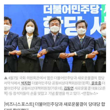
▲ 4월7일 국회 의원회관에서 열린 더불어민주당과 새로운물결의 합당
서약식에서
박지현
더불어민주당 공동비상대책위원장(왼쪽),
윤호중
더
불어민주당 공동비상대책위원장(가운데),
김동연
새로운물결 대표(오른
쪽) 등 참석자들이 손을 맞잡고 기념 촬영을 하고 있다. <연합뉴스>
[비즈니스포스트] 더불어민주당과 새로운물결이 당대당 합