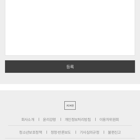
PC버전
회사소개
윤리강령
개인정보처리방침
이용자위원회
청소년보호정책
정정·반론보도
기사심의규정
불편신고