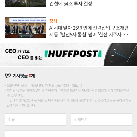
건설에 54조 투자 결정
정치
AI시대 맞아 25년 만에 전력산업 구조개편
시동, '발전5사 통합' 넘어 '한전 지주사' 재편
론도
기사댓글
0
개
200자까지 쓰실 수 있습니다. (현재 0 byte / 최대 400byte)
저작권 등 다른 사람의 권리를 침해하거나 명예를 훼손하는 댓글은 관련 법률에 의해 제재를 받을
수 있습니다.
타인에게 불쾌감을 주는 욕설 등 비하하는 단어가 내용에 포함되거나 인신공격성 글은 관리자의 판
단에 의해 삭제 합니다.