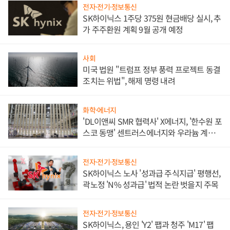
전자·전기·정보통신
SK하이닉스 1주당 375원 현금배당 실시, 추
가 주주환원 계획 9월 공개 예정
사회
미국 법원 "트럼프 정부 풍력 프로젝트 동결
조치는 위법", 해제 명령 내려
화학·에너지
'DL이앤씨 SMR 협력사' X에너지, '한수원 포
스코 동맹' 센트러스에너지와 우라늄 계약
체결
전자·전기·정보통신
SK하이닉스 노사 '성과급 주식지급' 평행선,
곽노정 'N% 성과급' 법적 논란 벗을지 주목
전자·전기·정보통신
SK하이닉스, 용인 'Y2' 팹과 청주 'M17' 팹