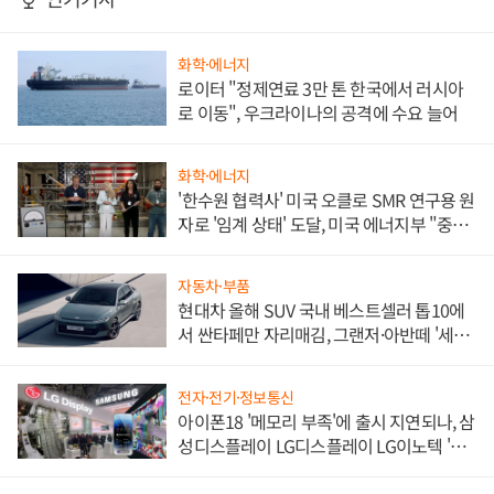
화학·에너지
로이터 "정제연료 3만 톤 한국에서 러시아
로 이동", 우크라이나의 공격에 수요 늘어
화학·에너지
'한수원 협력사' 미국 오클로 SMR 연구용 원
자로 '임계 상태' 도달, 미국 에너지부 "중요
한 이정표"
자동차·부품
현대차 올해 SUV 국내 베스트셀러 톱10에
서 싼타페만 자리매김, 그랜저·아반떼 '세단
쌍끌이'로 내수 방어
전자·전기·정보통신
아이폰18 '메모리 부족'에 출시 지연되나, 삼
성디스플레이 LG디스플레이 LG이노텍 '탈
애플' 수익 다각화 속도