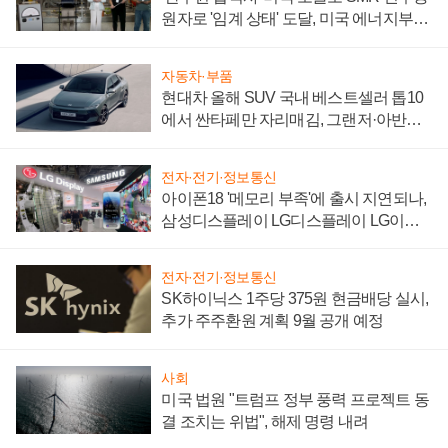
원자로 '임계 상태' 도달, 미국 에너지부
"중요한 이정표"
자동차·부품
현대차 올해 SUV 국내 베스트셀러 톱10
에서 싼타페만 자리매김, 그랜저·아반떼
'세단 쌍끌이'로 내수 방어
전자·전기·정보통신
아이폰18 '메모리 부족'에 출시 지연되나,
삼성디스플레이 LG디스플레이 LG이노
텍 '탈애플' 수익 다각화 속도
전자·전기·정보통신
SK하이닉스 1주당 375원 현금배당 실시,
추가 주주환원 계획 9월 공개 예정
사회
미국 법원 "트럼프 정부 풍력 프로젝트 동
결 조치는 위법", 해제 명령 내려