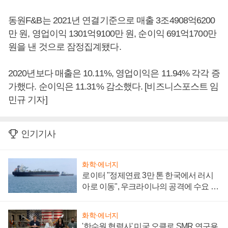
동원F&B는 2021년 연결기준으로 매출 3조4908억6200
만 원, 영업이익 1301억9100만 원, 순이익 691억1700만
원을 낸 것으로 잠정집계됐다.
2020년보다 매출은 10.11%, 영업이익은 11.94% 각각 증
가했다. 순이익은 11.31% 감소했다. [비즈니스포스트 임
민규 기자]
인기기사
화학·에너지
로이터 "정제연료 3만 톤 한국에서 러시
아로 이동", 우크라이나의 공격에 수요 늘
어
화학·에너지
'한수원 협력사' 미국 오클로 SMR 연구용