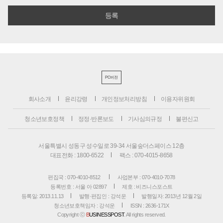
PC버전
회사소개
윤리강령
개인정보처리방침
이용자위원회
청소년보호정책
정정·반론보도
기사심의규정
불편신고
서울특별시 성동구 성수일로 39-34 서울숲더스페이스 12층
대표전화 : 1800-6522
팩스 : 070-4015-8658
편집국 : 070-4010-8512
사업본부 : 070-4010-7078
등록번호 : 서울 아 02897
제호 : 비즈니스포스트
등록일: 2013.11.13
발행·편집인 : 강석운
발행일자: 2013년 12월 2일
청소년보호책임자 : 강석운
ISSN : 2636-171X
Copyright ⓒ
B
USINESSPOST
. All rights reserved.