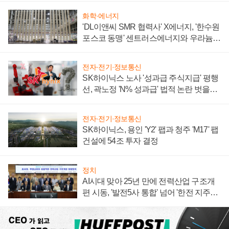
화학·에너지
'DL이앤씨 SMR 협력사' X에너지, '한수원
포스코 동맹' 센트러스에너지와 우라늄
계약 체결
전자·전기·정보통신
SK하이닉스 노사 '성과급 주식지급' 평행
선, 곽노정 'N% 성과급' 법적 논란 벗을지
주목
전자·전기·정보통신
SK하이닉스, 용인 'Y2' 팹과 청주 'M17' 팹
건설에 54조 투자 결정
정치
AI시대 맞아 25년 만에 전력산업 구조개
편 시동, '발전5사 통합' 넘어 '한전 지주사'
재편론도