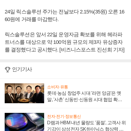
24일 릭스솔루션 주가는 전날보다 2.15%(35원) 오른 16
60원에 거래를 마감했다.
릭스솔루션은 앞서 22일 운영자금 확보를 위해 헤라파
트너스를 대상으로 약 100억원 규모의 제3자 유상증자
를 결정했다고 공시했다. [비즈니스포스트 진선희 기자]
인기기사
소비자·유통
롯데·농심 창업주 시대 '라면 앙금'은 옛
말, '사촌' 신동빈·신동원 시대 협업 확대
일로
전자·전기·정보통신
D램과 HBM 내년 물량도 '품절', 고객사 위
기감이 삼성전자 SK하이닉스 협상력 더