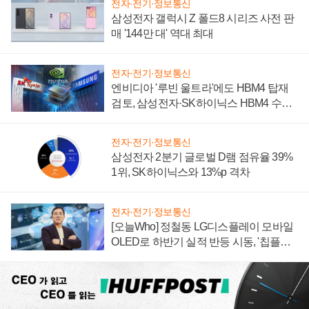
전자·전기·정보통신
삼성전자 갤럭시 Z 폴드8 시리즈 사전 판
매 '144만 대' 역대 최대
전자·전기·정보통신
엔비디아 '루빈 울트라'에도 HBM4 탑재
검토, 삼성전자·SK하이닉스 HBM4 수율
에 주도권 갈린다
전자·전기·정보통신
삼성전자 2분기 글로벌 D램 점유율 39%
1위, SK하이닉스와 13%p 격차
전자·전기·정보통신
[오늘Who] 정철동 LG디스플레이 모바일
OLED로 하반기 실적 반등 시동, '칩플레
이션'에 가격 인하 압박은 부담