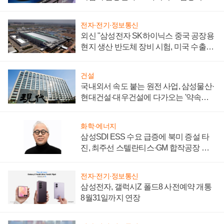
키워
전자·전기·정보통신
외신 "삼성전자 SK하이닉스 중국 공장용
현지 생산 반도체 장비 시험, 미국 수출통
제 대비"
건설
국내외서 속도 붙는 원전 사업, 삼성물산·
현대건설·대우건설에 다가오는 '약속의
시간'
화학·에너지
삼성SDI ESS 수요 급증에 북미 증설 타
진, 최주선 스텔란티스·GM 합작공장 건
설 재추진하나
전자·전기·정보통신
삼성전자, 갤럭시Z 폴드8 사전예약 개통
8월31일까지 연장