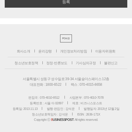
PC버전
회사소개
윤리강령
개인정보처리방침
이용자위원회
청소년보호정책
정정·반론보도
기사심의규정
불편신고
서울특별시 성동구 성수일로 39-34 서울숲더스페이스 12층
대표전화 : 1800-6522
팩스 : 070-4015-8658
편집국 : 070-4010-8512
사업본부 : 070-4010-7078
등록번호 : 서울 아 02897
제호 : 비즈니스포스트
등록일: 2013.11.13
발행·편집인 : 강석운
발행일자: 2013년 12월 2일
청소년보호책임자 : 강석운
ISSN : 2636-171X
Copyright ⓒ
B
USINESSPOST
. All rights reserved.