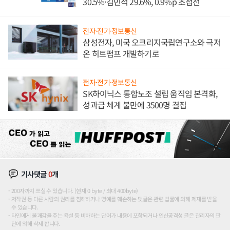
30.5%·김민석 29.6%, 0.9%p 초접전
전자·전기·정보통신
삼성전자, 미국 오크리지국립연구소와 극저
온 히트펌프 개발하기로
전자·전기·정보통신
SK하이닉스 통합노조 설립 움직임 본격화,
성과급 체계 불만에 3500명 결집
기사댓글
0
개
200자까지 쓰실 수 있습니다. (현재 0 byte / 최대 400byte)
저작권 등 다른 사람의 권리를 침해하거나 명예를 훼손하는 댓글은 관련 법률에 의해 제재를 받을
수 있습니다.
타인에게 불쾌감을 주는 욕설 등 비하하는 단어가 내용에 포함되거나 인신공격성 글은 관리자의 판
단에 의해 삭제 합니다.