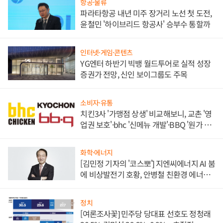
항공·물류
파라타항공 내년 미주 장거리 노선 첫 도전,
윤철민 '하이브리드 항공사' 승부수 통할까
인터넷·게임·콘텐츠
YG엔터 하반기 빅뱅 월드투어로 실적 성장
증권가 전망, 신인 보이그룹도 주목
소비자·유통
치킨3사 '가맹점 상생' 비교해보니, 교촌 '영
업권 보호'·bhc '신메뉴 개발'·BBQ '원가 부
담'
화학·에너지
[김민정 기자의 '코스뽀'] 지엔씨에너지 AI 붐
에 비상발전기 호황, 안병철 친환경 에너지
발전전문기업 향한다
정치
[여론조사꽃] 민주당 당대표 선호도 정청래