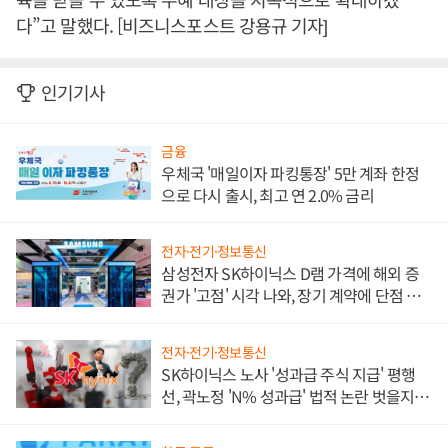
다”고 말했다. [비즈니스포스트 강용규 기자]
인기기사
금융
우체국 '매일이자 파킹통장' 5만 계좌 한정
으로 다시 출시, 최고 연 2.0% 금리
전자·전기·정보통신
삼성전자 SK하이닉스 D램 가격에 해외 증
권가 '고점' 시각 나와, 장기 계약에 단점 부
각
전자·전기·정보통신
SK하이닉스 노사 '성과급 주식 지급' 평행
선, 곽노정 'N% 성과급' 법적 논란 벗을지 주
목