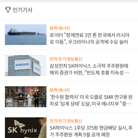
인기기사
화학·에너지
로이터 "정제연료 3만 톤 한국에서 러시아
로 이동", 우크라이나의 공격에 수요 늘어
전자·전기·정보통신
삼성전자 SK하이닉스 소극적 주주환원에
해외 증권가 비판, "반도체 호황 지속성 의
문"
화학·에너지
'한수원 협력사' 미국 오클로 SMR 연구용 원
자로 '임계 상태' 도달, 미국 에너지부 "중요
한 이정표"
전자·전기·정보통신
SK하이닉스 1주당 375원 현금배당 실시, 추
가 주주환원 계획 9월 공개 예정