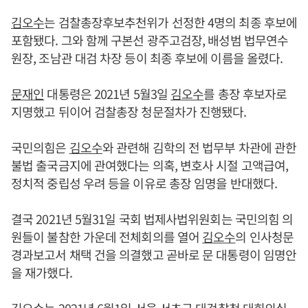
김오수
는 검찰총장후보추천위가 선정한 4명의 최종 후보에
포함됐다. 그와 함께 구본선 광주고검장, 배성범 법무연수
원장, 조남관 대검 차장 등이 최종 후보에 이름을 올렸다.
문재인
대통령은 2021년 5월3일
김오수
를 총장 후보자로
지명했고 뒤이어 검찰총장 청문절차가 진행됐다.
국민의힘은
김오수
와 관련해 김학의 전 법무부 차관에 관한
불법 출국금지에 관여했다는 의혹, 변호사 시절 고액급여,
정치적 중립성 우려 등을 이유로 총장 임명을 반대했다.
결국 2021년 5월31일 국회 법제사법위원회는 국민의힘 의
원들이 불참한 가운데 전체회의를 열어
김오수
의 인사청문
경과보고서 채택 건을 의결했고 곧바로 문 대통령이 임명안
을 재가했다.
김오수
는 2021년 6월1일 서울 서초구 대검찰청 대회의실