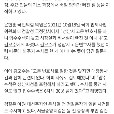
점, 주요 인물의 기소 과정에서 배임 혐의가 빠진 점 등을 지
적하고 있다.
윤한홍 국민의힘 의원은 2021년 10월18일 국회 법제사법
위원회 대검찰청 국정감사에서 “성남시 고문 변호사를 하
니 압수수색이 늦고 시장실과 비서실이 빠진 것 아니냐”고
김오수
에게 따졌다.
김오수
가 성남시 고문변호사를 했던 이
력 때문에 봐주기 수사를 한 게 아니냐는 뜻이 담긴 질문이
다.
이에
김오수
는 “고문 변호사로 일한 것은 맞지만 대장동사
건과 전혀 관련이 없다. 회피 사유로 검토해봤다”며 “압수
수색은 성남시청을 포함해서 하라고 했다. 수사를 뭉갠 사
실도 없고 압수수색은 6차례 30곳 넘게 했다”고 해명했다.
검찰은 야권 대선주자인
윤석열
전 검찰총장과 얽힌 사건들
도 수사하고 있다. 서울중앙지검은 윤 전 총장의 부인 김건