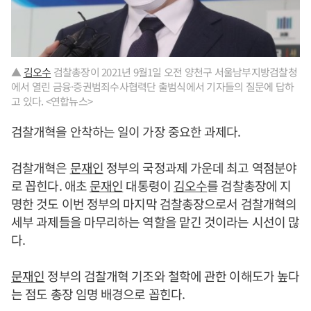
▲
김오수
검찰총장이 2021년 9월1일 오전 양천구 서울남부지방검찰청
에서 열린 금융·증권범죄수사협력단 출범식에서 기자들의 질문에 답하
고 있다. <연합뉴스>
검찰개혁을 안착하는 일이 가장 중요한 과제다.
검찰개혁은
문재인
정부의 국정과제 가운데 최고 역점분야
로 꼽힌다. 애초
문재인
대통령이
김오수
를 검찰총장에 지
명한 것도 이번 정부의 마지막 검찰총장으로서 검찰개혁의
세부 과제들을 마무리하는 역할을 맡긴 것이라는 시선이 많
다.
문재인
정부의 검찰개혁 기조와 철학에 관한 이해도가 높다
는 점도 총장 임명 배경으로 꼽힌다.