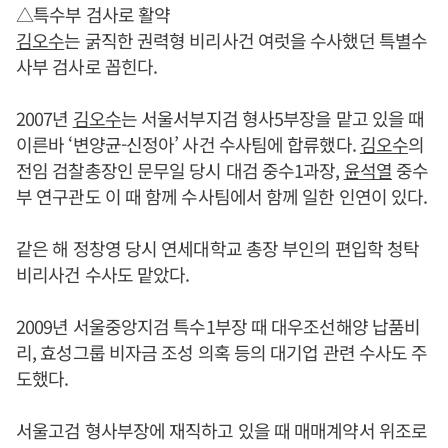
△특수부 검사로 활약
김오수
는 굵직한 권력형 비리사건 여럿을 수사했던 특별수
사부 검사로 꼽힌다.
2007년
김오수
는 서울서부지검 형사5부장을 맡고 있을 때
이른바 ‘변양균-신정아’ 사건 수사팀에 합류했다.
김오수
의
전임 검찰총장인 문무일 당시 대검 중수1과장,
윤석열
중수
부 연구관도 이 때 함께 수사팀에서 함께 일한 인연이 있다.
같은 해 정창영 당시 연세대학교 총장 부인의 편입학 청탁
비리사건 수사도 맡았다.
2009년 서울중앙지검 특수1부장 때 대우조선해양 납품비
리, 효성그룹 비자금 조성 의혹 등의 대기업 관련 수사도 주
도했다.
서울고검 형사부장에 재직하고 있을 때 매매계약서 위조로