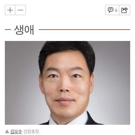
0
생애
▲
김오수
검찰총장.