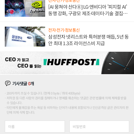
[AI 뭉쳐야 산다⑧] LG·엔비디아 '피지컬 AI'
동맹 강화, 구광모 제조·데이터·기술 결집
해 종합 로보틱스 기업으로
전자·전기·정보통신
삼성전자 넷리스트와 특허분쟁 매듭, 5년 동
안 최대 1.3조 라이선스비 지급
기사댓글
0
개
200자까지 쓰실 수 있습니다. (현재 0 byte / 최대 400byte)
저작권 등 다른 사람의 권리를 침해하거나 명예를 훼손하는 댓글은 관련 법률에 의해 제재를 받을
수 있습니다.
타인에게 불쾌감을 주는 욕설 등 비하하는 단어가 내용에 포함되거나 인신공격성 글은 관리자의 판
단에 의해 삭제 합니다.