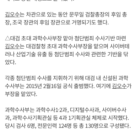
김오수
는 차관으로 있는 동안 문무일 검찰총장의 후임 총
장, 조국 장관의 후임 장관으로 거명되기도 했다.
△대검 초대 과학수사부장 맡아 첨단범죄 수사기반 마련
김오수
는 대검찰청 초대 과학수사부장을 맡으며 사이버테
러나 산업기술 유출 등 첨단범죄 수사와 관련한 기반을 닦
았다.
각종 첨단범죄 수사를 지휘하기 위해 대검 내 신설된 과학
수사부는 2015년 2월16일 공식 출범했다. 여기에
김오수
가
부장을 맡았다.
과학수사부는 과학수사1·2과, 디지털수사과, 사이버수사
과, 과학수사기획관실 등 4과 1기획관실 체제로 시작했다.
당시 검사 6명, 전문인력 124명 등 총 130명으로 구성됐다.