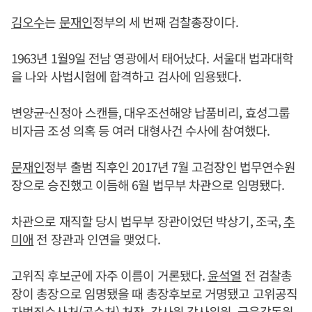
김오수
는
문재인
정부의 세 번째 검찰총장이다.
1963년 1월9일 전남 영광에서 태어났다. 서울대 법과대학
을 나와 사법시험에 합격하고 검사에 임용됐다.
변양균-신정아 스캔들, 대우조선해양 납품비리, 효성그룹
비자금 조성 의혹 등 여러 대형사건 수사에 참여했다.
문재인
정부 출범 직후인 2017년 7월 고검장인 법무연수원
장으로 승진했고 이듬해 6월 법무부 차관으로 임명됐다.
차관으로 재직할 당시 법무부 장관이었던 박상기, 조국,
추
미애
전 장관과 인연을 맺었다.
고위직 후보군에 자주 이름이 거론됐다.
윤석열
전 검찰총
장이 총장으로 임명됐을 때 총장후보로 거명됐고 고위공직
자범죄수사처(공수처) 처장, 감사원 감사위원, 금융감독원