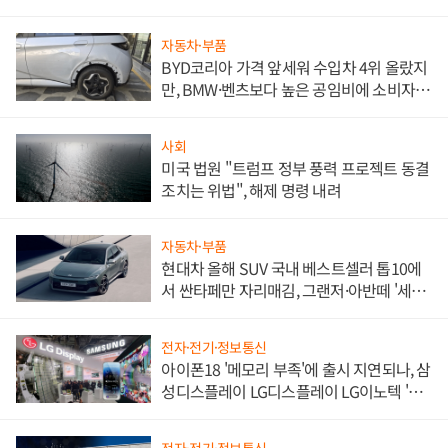
자동차·부품
BYD코리아 가격 앞세워 수입차 4위 올랐지
만, BMW·벤츠보다 높은 공임비에 소비자
불만 폭발
사회
미국 법원 "트럼프 정부 풍력 프로젝트 동결
조치는 위법", 해제 명령 내려
자동차·부품
현대차 올해 SUV 국내 베스트셀러 톱10에
서 싼타페만 자리매김, 그랜저·아반떼 '세단
쌍끌이'로 내수 방어
전자·전기·정보통신
아이폰18 '메모리 부족'에 출시 지연되나, 삼
성디스플레이 LG디스플레이 LG이노텍 '탈
애플' 수익 다각화 속도
전자·전기·정보통신