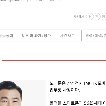
공유하기
활동공과
비전과 과제/평가
사건사고
경력/학력/
노태문은 삼성전자 IM(IT&모
업부장 사장이다.
폴더블 스마트폰과 5G(5세대 