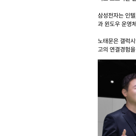
삼성전자는 인텔
과 윈도우 운영
노태문은 갤럭시
고의 연결경험을