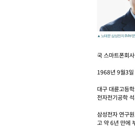
▲ 노태문 삼성전자 IM부문
국 스마트폰회사
1968년 9월3일
대구 대륜고등학
전자전기공학 석
삼성전자 연구원
고 약 6년 만에