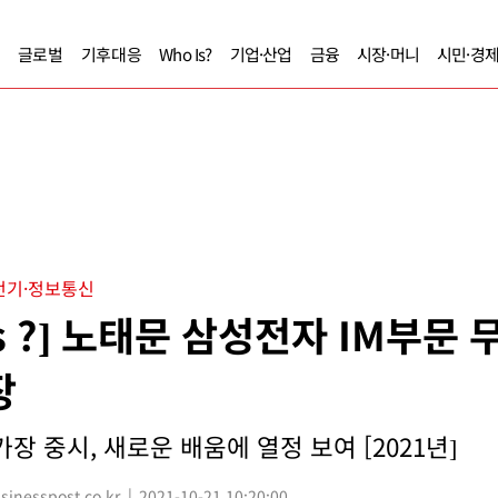
글로벌
기후대응
Who Is?
기업·산업
금융
시장·머니
시민·경
전기·정보통신
Is ?] 노태문 삼성전자 IM부문
장
장 중시, 새로운 배움에 열정 보여 [2021년]
nesspost.co.kr
2021-10-21 10:20:00