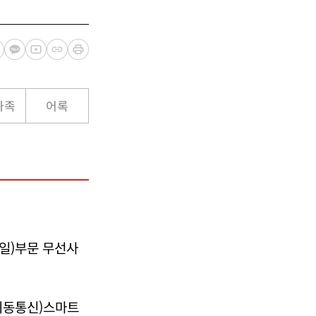
가족
어록
바일)부문 무선사
이동통신)스마트