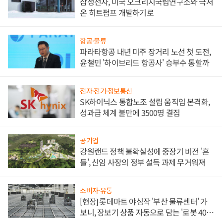
삼성전자, 미국 오크리지국립연구소와 극저
온 히트펌프 개발하기로
항공·물류
파라타항공 내년 미주 장거리 노선 첫 도전,
윤철민 '하이브리드 항공사' 승부수 통할까
전자·전기·정보통신
SK하이닉스 통합노조 설립 움직임 본격화,
성과급 체계 불만에 3500명 결집
공기업
강원랜드 정책 불확실성에 중장기 비전 '흔
들', 신임 사장의 정부 설득 과제 무거워져
소비자·유통
[현장] 롯데마트 야심작 '부산 물류센터' 가
보니, 장보기 상품 자동으로 담는 '로봇 400