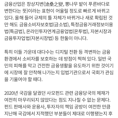
금융산업은 창상지변(滄桑之變, 뽕나무 밭이 푸른바다로
변한다는 뜻)이라는 표현이 어울릴 정도로 빠르게 바뀌고
있다. 올해 들어 규제의 틀 자체가 바뀌거나 새로 확립된 것
만 해도 금융소비자보호법(금소법), 특정금융거래정보이용
법(특금법), 온라인투자연계금융업법(온투법), 자본시장과
금융투자업법(자본시장법) 등 한둘이 아니다.
특히 이들 가운데 대다수는 디지털 전환 등 격변하는 금융
환경에서 소비자를 보호하는 데 방점이 찍혀 있다. 일반 국
민의 피해를 막고 건전한 금융생활을 유도하기 위한 것이기
에 시장에 잘 안착해 나가는지 입법기관으로서 국회가 관심
을 기울여야 할 때다.
2020년 국감을 달궜던 사모펀드 관련 금융당국의 제재가
여전히 마무리되지 않았다는 점도 지나칠 수 없는 문제다.
펀드 판매사와 운용사, 투자자의 책임 공방이 여전한 만큼
지난해 국감에서 지적했던 부분들이 제대로 이행됐는지 후