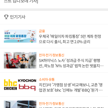
스트 김디모데 기자]
인기기사
금융
우체국 '매일이자 파킹통장' 5만 계좌 한정
으로 다시 출시, 최고 연 2.0% 금리
전자·전기·정보통신
SK하이닉스 노사 '성과급 주식 지급' 평행
선, 곽노정 'N% 성과급' 법적 논란 벗을지 주
목
소비자·유통
치킨3사 '가맹점 상생' 비교해보니, 교촌 '영
업권 보호'·bhc '신메뉴 개발'·BBQ '원가 부
담'
전자·전기·정보통신