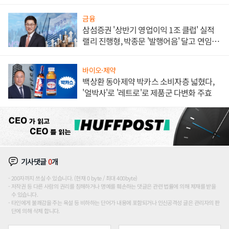
대' 장관
금융
삼섬증권 '상반기 영업이익 1조 클럽' 실적
랠리 진행형, 박종문 '발행어음' 달고 연임 향
하나
바이오·제약
백상환 동아제약 박카스 소비자층 넓혔다,
'얼박사'로 '레트로'로 제품군 다변화 주효
기사댓글
0
개
200자까지 쓰실 수 있습니다. (현재 0 byte / 최대 400byte)
저작권 등 다른 사람의 권리를 침해하거나 명예를 훼손하는 댓글은 관련 법률에 의해 제재를 받을
수 있습니다.
타인에게 불쾌감을 주는 욕설 등 비하하는 단어가 내용에 포함되거나 인신공격성 글은 관리자의 판
단에 의해 삭제 합니다.