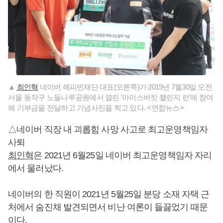
▲
최인혁
네이버 해피빈재단 대표(오른쪽)가 2019년 7월30일 오전
서울 동작구 노들나루공원에서 열린 '아이스버킷 챌린지 런'에 참여
해 기부금을 전달하고 기념사진을 찍고 있다. <연합뉴스>
△네이버 직장 내 괴롭힘 사망 사고로 최고운영책임자
사퇴
최인혁
은 2021년 6월25일 네이버 최고운영책임자 자리
에서 물러났다.
네이버의 한 직원이 2021년 5월25일 분당 소재 자택 근
처에서 숨진채 발견되면서 비난 여론이 들끓었기 때문
이다.