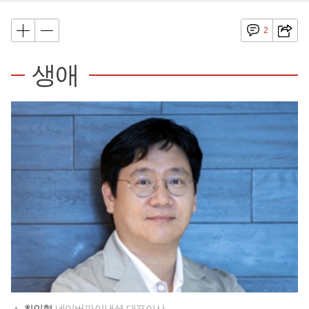
2
생애
▲
최인혁
네이버파이낸셜 대표이사.