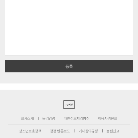
PC버전
회사소개
윤리강령
개인정보처리방침
이용자위원회
청소년보호정책
정정·반론보도
기사심의규정
불편신고