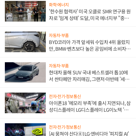
화학·에너지
'한수원 협력사' 미국 오클로 SMR 연구용 원
자로 '임계 상태' 도달, 미국 에너지부 "중요
한 이정표"
자동차·부품
BYD코리아 가격 앞세워 수입차 4위 올랐지
만, BMW·벤츠보다 높은 공임비에 소비자
불만 폭발
자동차·부품
현대차 올해 SUV 국내 베스트셀러 톱10에
서 싼타페만 자리매김, 그랜저·아반떼 '세단
쌍끌이'로 내수 방어
전자·전기·정보통신
아이폰18 '메모리 부족'에 출시 지연되나, 삼
성디스플레이 LG디스플레이 LG이노텍 '탈
애플' 수익 다각화 속도
전자·전기·정보통신
[AI 뭉쳐야 산다⑧] LG·엔비디아 '피지컬 AI'