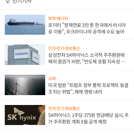
인기기사
화학·에너지
로이터 "정제연료 3만 톤 한국에서 러시아
로 이동", 우크라이나의 공격에 수요 늘어
전자·전기·정보통신
삼성전자 SK하이닉스 소극적 주주환원에
해외 증권가 비판, "반도체 호황 지속성 의
문"
사회
미국 법원 "트럼프 정부 풍력 프로젝트 동결
조치는 위법", 해제 명령 내려
전자·전기·정보통신
SK하이닉스 1주당 375원 현금배당 실시, 추
가 주주환원 계획 9월 공개 예정