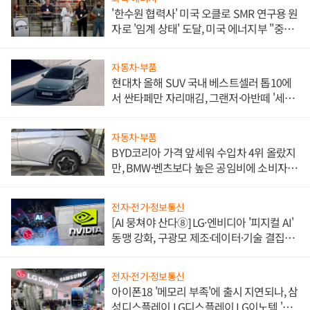
'한수원 협력사' 미국 오클로 SMR 연구용 원
자로 '임계 상태' 도달, 미국 에너지부 "중요
한 이정표"
자동차·부품
현대차 올해 SUV 국내 베스트셀러 톱10에
서 싼타페만 자리매김, 그랜저·아반떼 '세단
쌍끌이'로 내수 방어
자동차·부품
BYD코리아 가격 앞세워 수입차 4위 올랐지
만, BMW·벤츠보다 높은 공임비에 소비자
불만 폭발
전자·전기·정보통신
[AI 뭉쳐야 산다⑧] LG·엔비디아 '피지컬 AI'
동맹 강화, 구광모 제조·데이터·기술 결집
해 종합 로보틱스 기업으로
전자·전기·정보통신
아이폰18 '메모리 부족'에 출시 지연되나, 삼
성디스플레이 LG디스플레이 LG이노텍 '탈