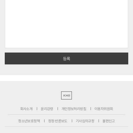
PC버전
회사소개
윤리강령
개인정보처리방침
이용자위원회
청소년보호정책
정정·반론보도
기사심의규정
불편신고