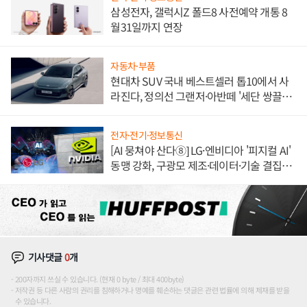
삼성전자, 갤럭시Z 폴드8 사전예약 개통 8
월31일까지 연장
자동차·부품
현대차 SUV 국내 베스트셀러 톱10에서 사
라진다, 정의선 그랜저·아반떼 '세단 쌍끌
이'로 내수 방어
전자·전기·정보통신
[AI 뭉쳐야 산다⑧] LG·엔비디아 '피지컬 AI'
동맹 강화, 구광모 제조·데이터·기술 결집
해 종합 로보틱스 기업으로
기사댓글
0
개
200자까지 쓰실 수 있습니다. (현재 0 byte / 최대 400byte)
저작권 등 다른 사람의 권리를 침해하거나 명예를 훼손하는 댓글은 관련 법률에 의해 제재를 받을
수 있습니다.