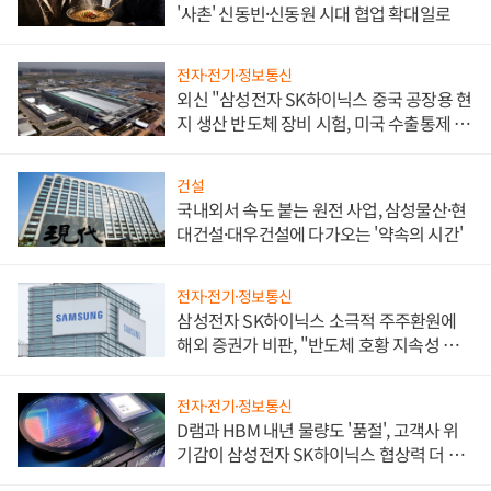
'사촌' 신동빈·신동원 시대 협업 확대일로
전자·전기·정보통신
외신 "삼성전자 SK하이닉스 중국 공장용 현
지 생산 반도체 장비 시험, 미국 수출통제 대
비"
건설
국내외서 속도 붙는 원전 사업, 삼성물산·현
대건설·대우건설에 다가오는 '약속의 시간'
전자·전기·정보통신
삼성전자 SK하이닉스 소극적 주주환원에
해외 증권가 비판, "반도체 호황 지속성 의
문"
전자·전기·정보통신
D램과 HBM 내년 물량도 '품절', 고객사 위
기감이 삼성전자 SK하이닉스 협상력 더 키
워