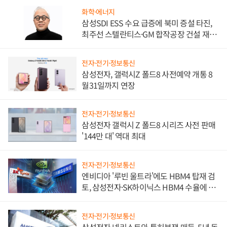
화학·에너지
삼성SDI ESS 수요 급증에 북미 증설 타진,
최주선 스텔란티스·GM 합작공장 건설 재추
진하나
전자·전기·정보통신
삼성전자, 갤럭시Z 폴드8 사전예약 개통 8
월31일까지 연장
전자·전기·정보통신
삼성전자 갤럭시 Z 폴드8 시리즈 사전 판매
'144만 대' 역대 최대
전자·전기·정보통신
엔비디아 '루빈 울트라'에도 HBM4 탑재 검
토, 삼성전자·SK하이닉스 HBM4 수율에 주
도권 갈린다
전자·전기·정보통신
삼성전자 넷리스트와 특허분쟁 매듭, 5년 동