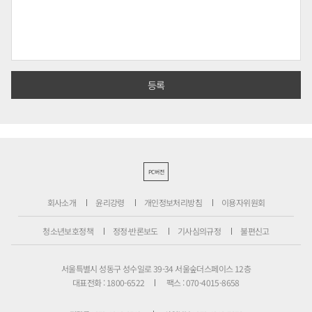
PC버전
회사소개
윤리강령
개인정보처리방침
이용자위원회
청소년보호정책
정정·반론보도
기사심의규정
불편신고
서울특별시 성동구 성수일로 39-34 서울숲더스페이스 12층
대표전화 : 1800-6522
팩스 : 070-4015-8658