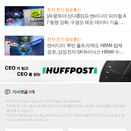
전자·전기·정보통신
[AI 뭉쳐야 산다⑧] LG·엔비디아 '피지컬 A
I' 동맹 강화, 구광모 제조·데이터·기술 결
집해 종합 로보틱스 기업으로
전자·전기·정보통신
엔비디아 '루빈 울트라'에도 HBM4 탑재
검토, 삼성전자·SK하이닉스 HBM4 수율
에 주도권 갈린다
기사댓글
0
개
200자까지 쓰실 수 있습니다. (현재 0 byte / 최대 400byte)
저작권 등 다른 사람의 권리를 침해하거나 명예를 훼손하는 댓글은 관련 법률에 의해 제재
를 받을 수 있습니다.
타인에게 불쾌감을 주는 욕설 등 비하하는 단어가 내용에 포함되거나 인신공격성 글은 관
리자의 판단에 의해 삭제 합니다.