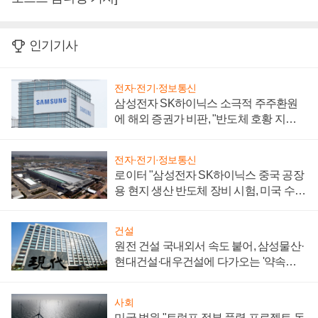
인기기사
전자·전기·정보통신
삼성전자 SK하이닉스 소극적 주주환원
에 해외 증권가 비판, "반도체 호황 지속
성 의문"
전자·전기·정보통신
로이터 "삼성전자 SK하이닉스 중국 공장
용 현지 생산 반도체 장비 시험, 미국 수출
통제 대비"
건설
원전 건설 국내외서 속도 붙어, 삼성물산·
현대건설·대우건설에 다가오는 '약속의
시간'
사회
미국 법원 "트럼프 정부 풍력 프로젝트 동