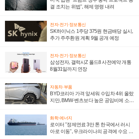
결 조치는 위법", 해제 명령 내려
전자·전기·정보통신
SK하이닉스 1주당 375원 현금배당 실시,
추가 주주환원 계획 9월 공개 예정
전자·전기·정보통신
삼성전자, 갤럭시Z 폴드8 사전예약 개통
8월31일까지 연장
자동차·부품
BYD코리아 가격 앞세워 수입차 4위 올랐
지만, BMW·벤츠보다 높은 공임비에 소비
자 불만 폭발
화학·에너지
로이터 "정제연료 3만 톤 한국에서 러시
아로 이동", 우크라이나의 공격에 수요 늘
어