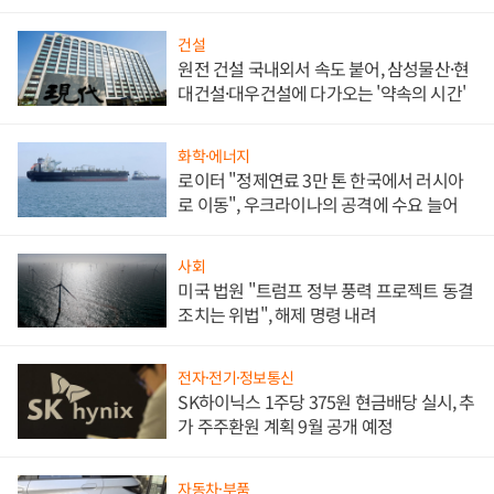
대비"
건설
원전 건설 국내외서 속도 붙어, 삼성물산·현
대건설·대우건설에 다가오는 '약속의 시간'
화학·에너지
로이터 "정제연료 3만 톤 한국에서 러시아
로 이동", 우크라이나의 공격에 수요 늘어
사회
미국 법원 "트럼프 정부 풍력 프로젝트 동결
조치는 위법", 해제 명령 내려
전자·전기·정보통신
SK하이닉스 1주당 375원 현금배당 실시, 추
가 주주환원 계획 9월 공개 예정
자동차·부품