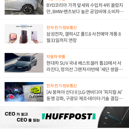
BYD코리아 가격 앞세워 수입차 4위 올랐지
만, BMW·벤츠보다 높은 공임비에 소비자
불만 폭발
전자·전기·정보통신
삼성전자, 갤럭시Z 폴드8 사전예약 개통 8
월31일까지 연장
자동차·부품
현대차 SUV 국내 베스트셀러 톱10에서 사
라진다, 정의선 그랜저·아반떼 '세단 쌍끌
이'로 내수 방어
전자·전기·정보통신
[AI 뭉쳐야 산다⑧] LG·엔비디아 '피지컬 AI'
동맹 강화, 구광모 제조·데이터·기술 결집
해 종합 로보틱스 기업으로