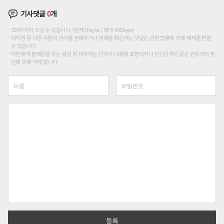
기사댓글
0
개
200자까지 쓰실 수 있습니다. (현재 0 byte / 최대 400byte)
저작권 등 다른 사람의 권리를 침해하거나 명예를 훼손하는 댓글은 관련 법률에 의해 제재를 받을
수 있습니다.
타인에게 불쾌감을 주는 욕설 등 비하하는 단어가 내용에 포함되거나 인신공격성 글은 관리자의 판
단에 의해 삭제 합니다.