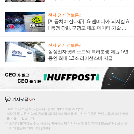
텍 '탈애플' 수익 다각화 속도
전자·전기·정보통신
[AI 뭉쳐야 산다⑧] LG·엔비디아 '피지컬 A
I' 동맹 강화, 구광모 제조·데이터·기술 결
집해 종합 로보틱스 기업으로
전자·전기·정보통신
삼성전자 넷리스트와 특허분쟁 매듭, 5년
동안 최대 1.3조 라이선스비 지급
기사댓글
0
개
200자까지 쓰실 수 있습니다. (현재 0 byte / 최대 400byte)
저작권 등 다른 사람의 권리를 침해하거나 명예를 훼손하는 댓글은 관련 법률에 의해 제재
를 받을 수 있습니다.
타인에게 불쾌감을 주는 욕설 등 비하하는 단어가 내용에 포함되거나 인신공격성 글은 관
리자의 판단에 의해 삭제 합니다.