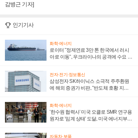
감병근 기자]
인기기사
화학·에너지
로이터 "정제연료 3만 톤 한국에서 러시
아로 이동", 우크라이나의 공격에 수요 늘
어
전자·전기·정보통신
삼성전자 SK하이닉스 소극적 주주환원
에 해외 증권가 비판, "반도체 호황 지속
성 의문"
화학·에너지
'한수원 협력사' 미국 오클로 SMR 연구용
원자로 '임계 상태' 도달, 미국 에너지부
"중요한 이정표"
자동차·부품