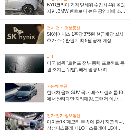
BYD코리아 가격 앞세워 수입차 4위 올랐
지만, BMW·벤츠보다 높은 공임비에 소비
자 불만 폭발
전자·전기·정보통신
SK하이닉스 1주당 375원 현금배당 실시,
추가 주주환원 계획 9월 공개 예정
사회
미국 법원 "트럼프 정부 풍력 프로젝트 동
결 조치는 위법", 해제 명령 내려
자동차·부품
현대차 올해 SUV 국내 베스트셀러 톱10
에서 싼타페만 자리매김, 그랜저·아반떼
'세단 쌍끌이'로 내수 방어
전자·전기·정보통신
아이폰18 '메모리 부족'에 출시 지연되나,
삼성디스플레이 LG디스플레이 LG이노