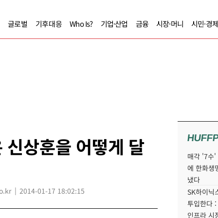
글로벌
기후대응
Who Is?
기업·산업
금융
시장·머니
시민·경
HUFF
 신상훈을 어떻게 달
매각 '7수
에 한화생
냈다
.kr
2014-01-17 18:02:15
SK하이닉스
투입한다 :
인프라 시