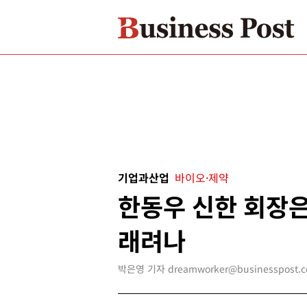
기업과산업
바이오·제약
한동우 신한 회장은
래려나
박은영 기자 dreamworker@businesspost.co