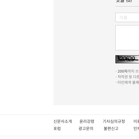
-
200자
까지 쓰실
- 저작권 등 
- 타인에게 불
신문사소개
윤리강령
기사심의규정
이
포럼
광고문의
불편신고