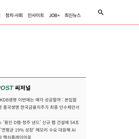
제
정치·사회
인사이트
JOB+
최신뉴스
씨저널
POST
' KDB생명 이번에는 매각 성공할까 : 본입찰
명 흥국생명 한국금융지주가 최종 인수제안서
 '용인 D램-청주 낸드' 신규 팹 건설에 54조
 '연평균 19% 성장' 메모리 수요 대응해 AI
장 핵심플레이어로