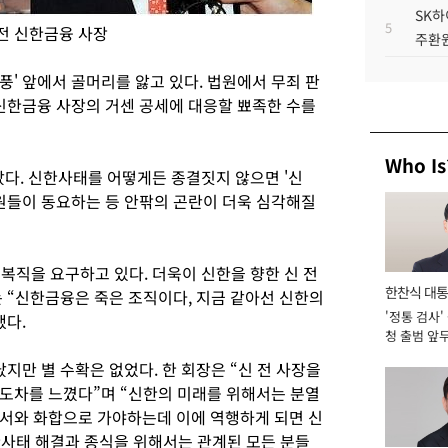
SK하
5
전 신한금융 사장
주환원
' 앞에서 골머리를 앓고 있다. 법원에서 무죄 판
 신한금융 사장의 거센 공세에 대응할 뾰족한 수를
Who Is
만났다. 신한사태를 어떻게든 종결짓지 않으면 '신
직원들이 동요하는 등 안팎의 곤란이 더욱 심각해질
 복직을 요구하고 있다. 더욱이 신한을 향한 신 전
한찬식 대
 “신한금융은 죽은 조직이다, 지금 같아선 신한의
'정통 검사'
서관
했다.
청 출범 앞
맡아 [2026
지만 별 수확은 없었다. 한 회장은 “신 전 사장을
도차를 느꼈다”며 “신한의 미래를 위해서는 분열
서와 화합으로 가야하는데 이에 역행하게 되면 신
신한사태 해결과 종식을 위해서는 관계된 모든 분들