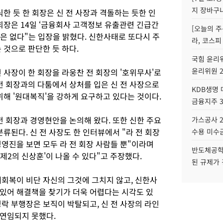
지 장바구
식한 듯 한 회장은 신 전 사장과 격돌하는 듯한 인
회장은 14일 ‘금융회사 고객정보 유출관련 긴급간
[오늘의 주
상은 없다"는 입장을 밝혔다. 신한사태로 또다시 주
라, 코스피
 것으로 판단한 듯 하다.
국힘 윤리위
윤리위원 
 사장이 한 회장을 라웅찬 전 회장의 '호위무사'로
전 회장과의 다툼에서 상처를 입은 신 전 사장으로
KDB생명
위해 '원대복직'을 강하게 요구하고 있다는 것이다.
금융지주 
전 회장과 경영현안을 논의해 왔다. 또한 신한 주요
가스공사 2
류된다. 신 전 사장도 한 인터뷰에서 "라 전 회장
수용 미수금
영진을 보면 모두 라 전 회장 사람들 뿐"이라며
반도체공학
제2의 신상훈'이 나올 수 있다"고 주장했다.
된 규제가 
예회복이 비단 자신의 그것에 그치지 않고, 신한사
있어 해결책을 찾기가 더욱 어렵다는 시각도 있
락 부행장은 보직이 박탈되고, 신 전 사장의 라인
 연임되지 못했다.