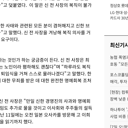
”고 덧붙였다. 이 말은 신 전 사장의 복직이 불가
정상호 롯데
LG·현대·삼
장
카드사 30년
에 '초집중' 
신한 사태와 관련된 모든 분이 겸허해지고 신한 브
”고 말했다. 신 전 사장을 겨낭해 복직 의사를 거
 요구이다.
최신기
농협 폭염과
하는 것인가 하는 궁금증이 든다. 신 전 사장은 최
호동 "모든
내는 노인이라 폄하해도 괜찮다"며 “하루라도 복직
 퇴임식을 거쳐 스스로 물러나겠다"고 말했다. 한
포스코홀딩
 대한 무죄를 받은 데 대한 완전한 명예회복 조처
매각, 투자
[현장] 컴
장벽 낮춘 
 신 전 사장은 "만일 신한 경영진의 사과와 명예회
임도 추가로 물을 것이고 이사회와 주주들의 설득
하나투어 '
지난 11일에는 오전 일본 오사카를 방문해 고 이희
사업 비중 
을 읽기까지 했다.
[7일 오!