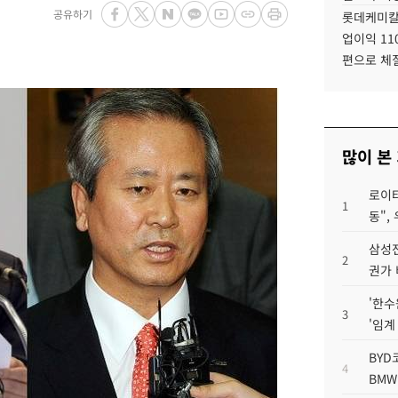
공유하기
롯데케미칼
업이익 11
편으로 체
많이 본
로이터
1
동",
삼성전
2
권가 
'한수
3
'임계
BYD
4
BMW