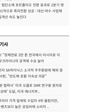
 첨단소재 포트폴리오 전환 효과로 2분기 영
01억으로 흑자전환 성공 : 대산·여수 사업재
질개선 속도 높인다
 기사
 "정제연료 3만 톤 한국에서 러시아로 이
 우크라이나의 공격에 수요 늘어
자 SK하이닉스 소극적 주주환원에 해외 증
비판, "반도체 호황 지속성 의문"
원 협력사' 미국 오클로 SMR 연구용 원자로
 상태' 도달, 미국 에너지부..
코리아 가격 앞세워 수입차 4위 올랐지만,
·벤츠보다 높은 공임비에 소비자 ..