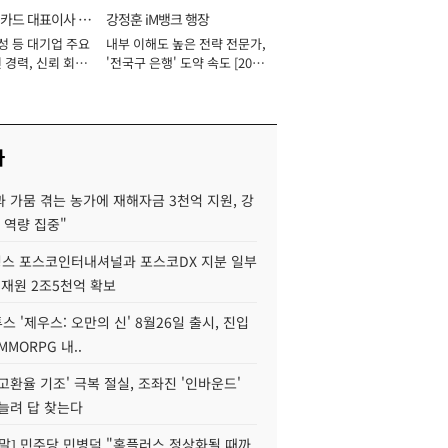
카드 대표이사 사
강정훈 iM뱅크 행장
성 등 대기업 주요
내부 이해도 높은 전략 전문가,
 경력, 신뢰 회복
'전국구 은행' 도약 속도 [2026
[2026년]
년]
사
 가뭄 겪는 농가에 재해자금 3천억 지원, 강
 역량 집중"
스 포스코인터내셔널과 포스코DX 지분 일부
 재원 2조5천억 확보
투스 '제우스: 오만의 신' 8월26일 출시, 진입
MMORPG 내..
고환율 기조' 극복 절실, 조좌진 '인바운드'
늘려 답 찾는다
정말] 민주당 민병덕 "홈플러스 정상화될 때까