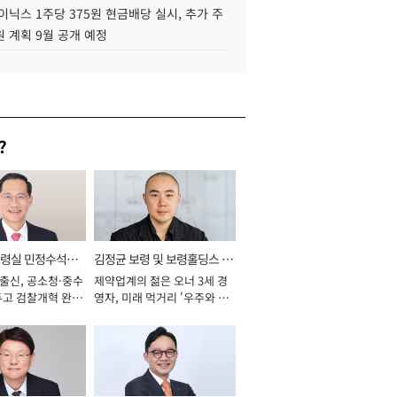
이닉스 1주당 375원 현금배당 실시, 추가 주
 계획 9월 공개 예정
?
통령실 민정수석비
김정균 보령 및 보령홀딩스 대
 출신, 공소청·중수
제약업계의 젊은 오너 3세 경
표이사 사장
두고 검찰개혁 완수
영자, 미래 먹거리 '우주와 헬
년]
스케어' 공들여 [2026년]