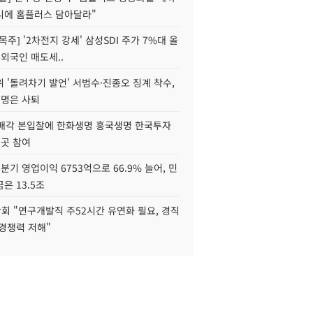
니에 홈플러스 담아달라"
목주] '2차전지 강세' 삼성SDI 주가 7%대 올
 외국인 매도세..
 '돌려차기 발언' 서범수·진종오 징계 착수,
2명은 사퇴
 매각 본입찰에 한화생명 흥국생명 한국투자
3곳 참여
분기 영업이익 6753억으로 66.9% 늘어, 민
은 13.5조
회 "연구개발직 주52시간 유연화 필요, 경직
경쟁력 저해"