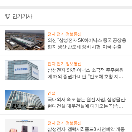
인기기사
전자·전기·정보통신
외신 "삼성전자 SK하이닉스 중국 공장용
현지 생산 반도체 장비 시험, 미국 수출통
제 대비"
전자·전기·정보통신
삼성전자 SK하이닉스 소극적 주주환원
에 해외 증권가 비판, "반도체 호황 지속
성 의문"
건설
국내외서 속도 붙는 원전 사업, 삼성물산·
현대건설·대우건설에 다가오는 '약속의
시간'
전자·전기·정보통신
삼성전자, 갤럭시Z 폴드8 사전예약 개통