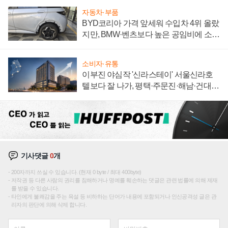
자동차·부품
BYD코리아 가격 앞세워 수입차 4위 올랐
지만, BMW·벤츠보다 높은 공임비에 소비
자 불만 폭발
소비자·유통
이부진 야심작 '신라스테이' 서울신라호
텔보다 잘 나가, 평택·주문진·해남·건대로
성장판 더 넓힌다
기사댓글
0
개
200자까지 쓰실 수 있습니다. (현재 0 byte / 최대 400byte)
저작권 등 다른 사람의 권리를 침해하거나 명예를 훼손하는 댓글은 관련 법률에 의해 제재
를 받을 수 있습니다.
타인에게 불쾌감을 주는 욕설 등 비하하는 단어가 내용에 포함되거나 인신공격성 글은 관
리자의 판단에 의해 삭제 합니다.