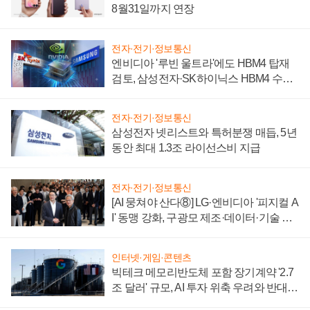
8월31일까지 연장
전자·전기·정보통신
엔비디아 '루빈 울트라'에도 HBM4 탑재
검토, 삼성전자·SK하이닉스 HBM4 수율
에 주도권 갈린다
전자·전기·정보통신
삼성전자 넷리스트와 특허분쟁 매듭, 5년
동안 최대 1.3조 라이선스비 지급
전자·전기·정보통신
[AI 뭉쳐야 산다⑧] LG·엔비디아 '피지컬 A
I' 동맹 강화, 구광모 제조·데이터·기술 결
집해 종합 로보틱스 기업으로
인터넷·게임·콘텐츠
빅테크 메모리반도체 포함 장기계약 '2.7
조 달러' 규모, AI 투자 위축 우려와 반대
신호