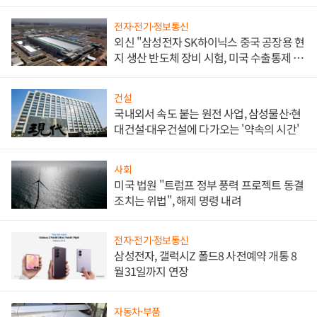
문"
전자·전기·정보통신
외신 "삼성전자 SK하이닉스 중국 공장용 현
지 생산 반도체 장비 시험, 미국 수출통제 대
비"
건설
국내외서 속도 붙는 원전 사업, 삼성물산·현
대건설·대우건설에 다가오는 '약속의 시간'
사회
미국 법원 "트럼프 정부 풍력 프로젝트 동결
조치는 위법", 해제 명령 내려
전자·전기·정보통신
삼성전자, 갤럭시Z 폴드8 사전예약 개통 8
월31일까지 연장
자동차·부품