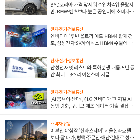
BYD코리아 가격 앞세워 수입차 4위 올랐지
만, BMW·벤츠보다 높은 공임비에 소비자
불만 폭발
전자·전기·정보통신
엔비디아 '루빈 울트라'에도 HBM4 탑재 검
토, 삼성전자·SK하이닉스 HBM4 수율에 주
도권 갈린다
전자·전기·정보통신
삼성전자 넷리스트와 특허분쟁 매듭, 5년 동
안 최대 1.3조 라이선스비 지급
전자·전기·정보통신
[AI 뭉쳐야 산다⑧] LG·엔비디아 '피지컬 AI'
동맹 강화, 구광모 제조·데이터·기술 결집
해 종합 로보틱스 기업으로
소비자·유통
이부진 야심작 '신라스테이' 서울신라호텔
보다 잘 나가, 평택·주문진·해남·건대로 성