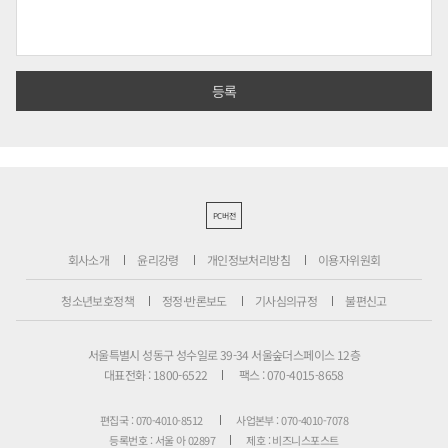
PC버전
회사소개
윤리강령
개인정보처리방침
이용자위원회
청소년보호정책
정정·반론보도
기사심의규정
불편신고
서울특별시 성동구 성수일로 39-34 서울숲더스페이스 12층
대표전화 : 1800-6522
팩스 : 070-4015-8658
편집국 : 070-4010-8512
사업본부 : 070-4010-7078
등록번호 : 서울 아 02897
제호 : 비즈니스포스트