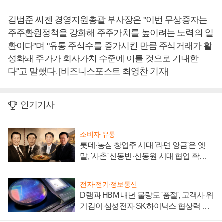
김범준 씨젠 경영지원총괄 부사장은 "이번 무상증자는
주주환원정책을 강화해 주주가치를 높이려는 노력의 일
환이다"며 "유통 주식수를 증가시킨 만큼 주식거래가 활
성화돼 주가가 회사가치 수준에 이를 것으로 기대한
다"고 말했다. [비즈니스포스트 최영찬 기자]
인기기사
소비자·유통
롯데·농심 창업주 시대 '라면 앙금'은 옛
말, '사촌' 신동빈·신동원 시대 협업 확대
일로
전자·전기·정보통신
D램과 HBM 내년 물량도 '품절', 고객사 위
기감이 삼성전자 SK하이닉스 협상력 더
키워