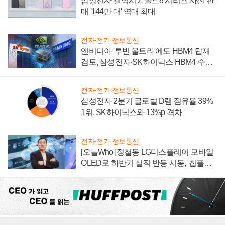
삼성전자 갤럭시 Z 폴드8 시리즈 사전 판
매 '144만 대' 역대 최대
전자·전기·정보통신
엔비디아 '루빈 울트라'에도 HBM4 탑재
검토, 삼성전자·SK하이닉스 HBM4 수율
에 주도권 갈린다
전자·전기·정보통신
삼성전자 2분기 글로벌 D램 점유율 39%
1위, SK하이닉스와 13%p 격차
전자·전기·정보통신
[오늘Who] 정철동 LG디스플레이 모바일
OLED로 하반기 실적 반등 시동, '칩플레
이션'에 가격 인하 압박은 부담