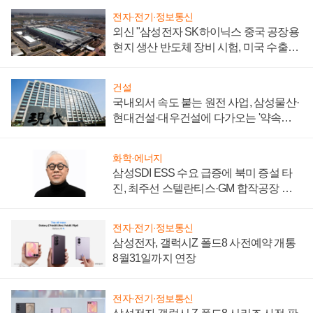
전자·전기·정보통신
외신 "삼성전자 SK하이닉스 중국 공장용
현지 생산 반도체 장비 시험, 미국 수출통
제 대비"
건설
국내외서 속도 붙는 원전 사업, 삼성물산·
현대건설·대우건설에 다가오는 '약속의
시간'
화학·에너지
삼성SDI ESS 수요 급증에 북미 증설 타
진, 최주선 스텔란티스·GM 합작공장 건
설 재추진하나
전자·전기·정보통신
삼성전자, 갤럭시Z 폴드8 사전예약 개통
8월31일까지 연장
전자·전기·정보통신