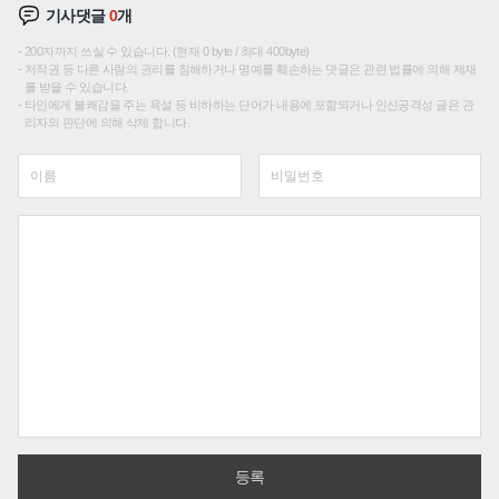
기사댓글
0
개
200자까지 쓰실 수 있습니다. (현재 0 byte / 최대 400byte)
저작권 등 다른 사람의 권리를 침해하거나 명예를 훼손하는 댓글은 관련 법률에 의해 제재
를 받을 수 있습니다.
타인에게 불쾌감을 주는 욕설 등 비하하는 단어가 내용에 포함되거나 인신공격성 글은 관
리자의 판단에 의해 삭제 합니다.