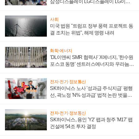
삼성디스플레이 LG디스플레이 LG이노
텍 '탈애플' 수익 다각화 속도
사회
미국 법원 "트럼프 정부 풍력 프로젝트 동
결 조치는 위법", 해제 명령 내려
화학·에너지
'DL이앤씨 SMR 협력사' X에너지, '한수원
포스코 동맹' 센트러스에너지와 우라늄
계약 체결
전자·전기·정보통신
SK하이닉스 노사 '성과급 주식지급' 평행
선, 곽노정 'N% 성과급' 법적 논란 벗을지
주목
전자·전기·정보통신
SK하이닉스, 용인 'Y2' 팹과 청주 'M17' 팹
건설에 54조 투자 결정