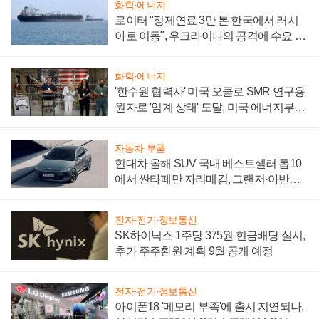
화학·에너지
로이터 "정제연료 3만 톤 한국에서 러시
아로 이동", 우크라이나의 공격에 수요 늘
어
화학·에너지
'한수원 협력사' 미국 오클로 SMR 연구용
원자로 '임계 상태' 도달, 미국 에너지부
"중요한 이정표"
자동차·부품
현대차 올해 SUV 국내 베스트셀러 톱10
에서 싼타페만 자리매김, 그랜저·아반떼
'세단 쌍끌이'로 내수 방어
전자·전기·정보통신
SK하이닉스 1주당 375원 현금배당 실시,
추가 주주환원 계획 9월 공개 예정
전자·전기·정보통신
아이폰18 '메모리 부족'에 출시 지연되나,