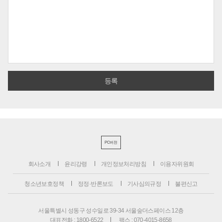
PC버전
회사소개
윤리강령
개인정보처리방침
이용자위원회
청소년보호정책
정정·반론보도
기사심의규정
불편신고
서울특별시 성동구 성수일로 39-34 서울숲더스페이스 12층
대표전화 : 1800-6522
팩스 : 070-4015-8658