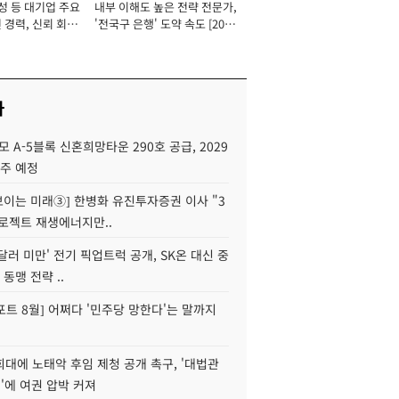
성 등 대기업 주요
내부 이해도 높은 전략 전문가,
 경력, 신뢰 회복
'전국구 은행' 도약 속도 [2026
[2026년]
년]
사
모 A-5블록 신혼희망타운 290호 공급, 2029
입주 예정
 보이는 미래③] 한병화 유진투자증권 이사 "3
로젝트 재생에너지만..
 달러 미만' 전기 픽업트럭 공개, SK온 대신 중
 동맹 전략 ..
트 8월] 어쩌다 '민주당 망한다'는 말까지
대에 노태악 후임 제청 공개 촉구, '대법관
'에 여권 압박 커져