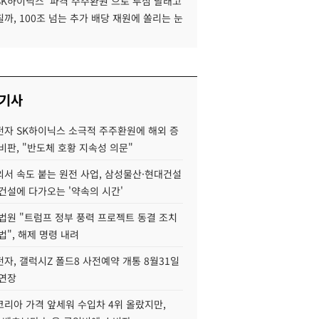
SK하이닉스 '파격 주주환원'으로 투심 달래고
까, 100조 넘는 추가 배당 재원에 쏠리는 눈
 기사
자 SK하이닉스 소극적 주주환원에 해외 증
비판, "반도체 호황 지속성 의문"
서 속도 붙는 원전 사업, 삼성물산·현대건설
건설에 다가오는 '약속의 시간'
법원 "트럼프 정부 풍력 프로젝트 동결 조치
법", 해제 명령 내려
자, 갤럭시Z 폴드8 사전예약 개통 8월31일
 연장
코리아 가격 앞세워 수입차 4위 올랐지만,