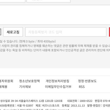
 수 있습니다. (현재 0 byte / 최대 400byte)
다른 사람의 권리를 침해하거나 명예를 훼손하는 댓글은 관련 법률에 의해 제재를 받을 수 있습니
쾌감을 주는 욕설 등 비하하는 단어가 내용에 포함되거나 인신공격성 글은 관리자의 판단에 의해
용자위원회
청소년보호정책
개인정보처리방침
정정·반론보도
인재채용
기사제보
이메일무단수집거부
RSS
수일로 39-34 서울숲더스페이스 12층 1201호-1203호
대표전화 : 1800-6522
편집국 070-4
8658
등록번호 : 서울 아 02897
제호: 비즈니스포스트
등록일: 2013.11.13
발행·편집인 : 강석
X
Copyright ? 2013 비즈니스포스트. All rights reserved.