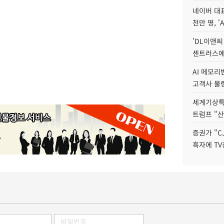
네이버 대표
천만 명, 'A
'DL이앤씨
센트러스에
AI 메모
고객사 물량
세계기상특
트럼프 "산
증권가 "C
흑자에 TV