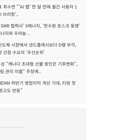
 최수연 "'AI 탭' 한 달 만에 월간 사용자 1
I 브리핑'..
 SMR 협력사' X에너지, '한수원 포스코 동맹'
너지와 우라늄 ..
리반도체 시장에서 낸드플래시보다 D램 부각,
 선점 수요의 '우선순위'
성 "캐나다 초대형 산불 원인은 기후변화",
림 관리 미흡" 주장에..
JENM 하반기 영업이익 개선 기대, 티빙 첫
광고도 반등"