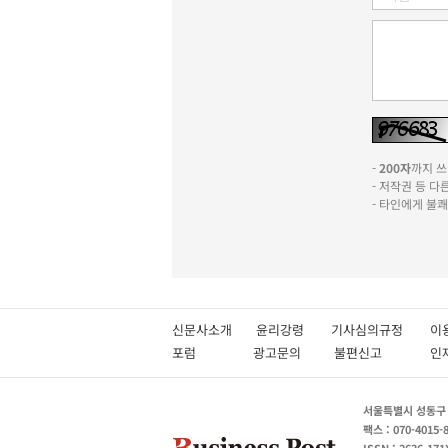
-
200자
까지 쓰실
- 저작권 등 
- 타인에게 불
신문사소개
윤리강령
기사심의규정
이
포럼
광고문의
불편신고
서울특별시 성동구 성
팩스 : 070-4015-
ISSN : 2636-171