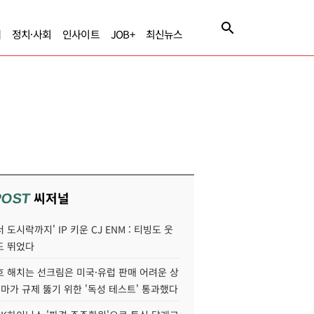
제
정치·사회
인사이트
JOB+
최신뉴스
씨저널
POST
 도시락까지' IP 키운 CJ ENM : 티빙도 웃
도 뛰었다
호 해치는 선크림은 미국·유럽 판매 어려운 상
콜마가 규제 뚫기 위한 '독성 테스트' 통과했다