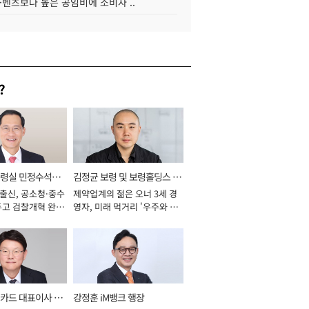
·벤츠보다 높은 공임비에 소비자 ..
?
통령실 민정수석비
김정균 보령 및 보령홀딩스 대
 출신, 공소청·중수
제약업계의 젊은 오너 3세 경
표이사 사장
두고 검찰개혁 완수
영자, 미래 먹거리 '우주와 헬
년]
스케어' 공들여 [2026년]
카드 대표이사 사
강정훈 iM뱅크 행장