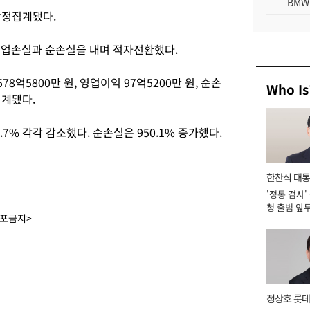
BMW
 잠정집계됐다.
. 영업손실과 순손실을 내며 적자전환했다.
8억5800만 원, 영업이익 97억5200만 원, 순손
Who Is
집계됐다.
5.7% 각각 감소했다. 순손실은 950.1% 증가했다.
한찬식 대
'정통 검사'
서관
청 출범 앞
배포금지>
맡아 [2026
정상호 롯데