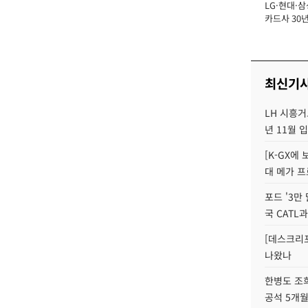
LG·현대·삼
장
카드사 30년
에 '초집중' 
최신기
LH 시흥거
년 11월 
[K-GX에
대 메가 프
포드 '3만
국 CATL과
[데스크리포
나왔나
한병도 조희
공석 5개월