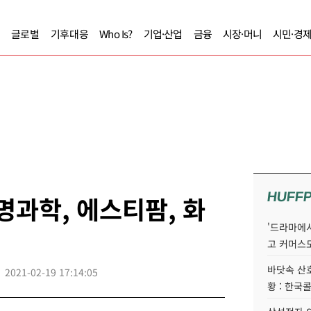
글로벌
기후대응
Who Is?
기업·산업
금융
시장·머니
시민·경
HUFF
명과학, 에스티팜, 화
'드라마에서
고 커머스
바닷속 산
2021-02-19 17:14:05
황 : 한국