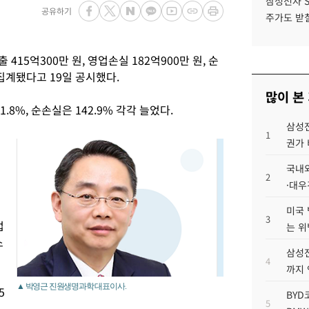
삼성전자 
공유하기
주가도 받칠
15억300만 원, 영업손실 182억900만 원, 순
정집계됐다고 19일 공시했다.
많이 본
1.8%, 순손실은 142.9% 각각 늘었다.
삼성전
1
권가 
국내외
2
·대우
미국 
3
업
는 위
소
삼성전
4
까지
▲ 박영근 진원생명과학 대표이사.
5
BYD
5