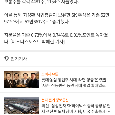
보통주를 각각 4481주, 1154주 사들였다.
이를 통해 최성환 사업총괄이 보유한 SK 주식은 기존 52만
977주에서 52만6612주로 증가했다.
지분율은 기존 0.73%에서 0.74%로 0.01%포인트 높아졌
다. [비즈니스포스트 박혜린 기자]
인기기사
소비자·유통
롯데·농심 창업주 시대 '라면 앙금'은 옛말,
'사촌' 신동빈·신동원 시대 협업 확대일로
전자·전기·정보통신
외신 "삼성전자 SK하이닉스 중국 공장용 현
지 생산 반도체 장비 시험, 미국 수출통제 대