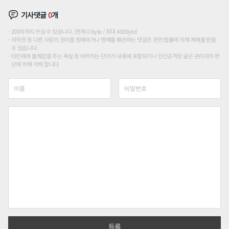
기사댓글
0
개
200자까지 쓰실 수 있습니다. (현재 0 byte / 최대 400byte)
저작권 등 다른 사람의 권리를 침해하거나 명예를 훼손하는 댓글은 관련 법률에 의해 제재를 받을
수 있습니다.
타인에게 불쾌감을 주는 욕설 등 비하하는 단어가 내용에 포함되거나 인신공격성 글은 관리자의 판
단에 의해 삭제 합니다.