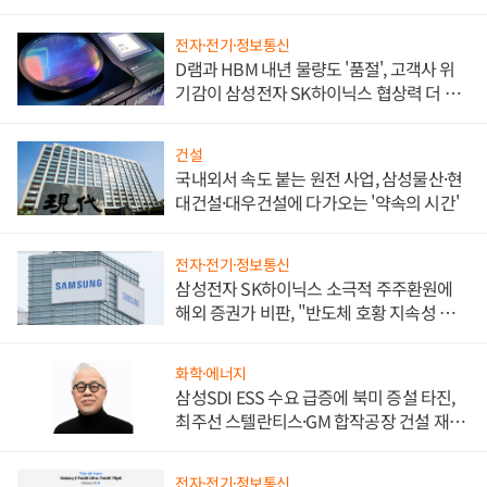
비"
전자·전기·정보통신
D램과 HBM 내년 물량도 '품절', 고객사 위
기감이 삼성전자 SK하이닉스 협상력 더 키
워
건설
국내외서 속도 붙는 원전 사업, 삼성물산·현
대건설·대우건설에 다가오는 '약속의 시간'
전자·전기·정보통신
삼성전자 SK하이닉스 소극적 주주환원에
해외 증권가 비판, "반도체 호황 지속성 의
문"
화학·에너지
삼성SDI ESS 수요 급증에 북미 증설 타진,
최주선 스텔란티스·GM 합작공장 건설 재추
진하나
전자·전기·정보통신