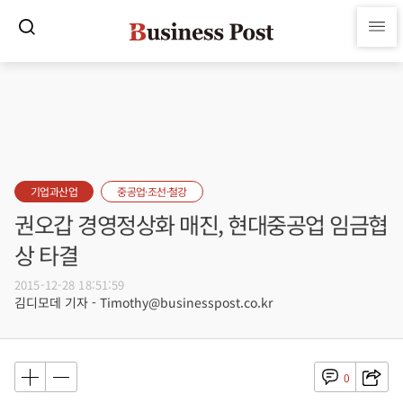
기업과산업
중공업·조선·철강
권오갑 경영정상화 매진, 현대중공업 임금협
상 타결
2015-12-28 18:51:59
김디모데 기자 - Timothy@businesspost.co.kr
0