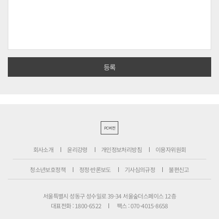
PC버전
회사소개
윤리강령
개인정보처리방침
이용자위원회
청소년보호정책
정정·반론보도
기사심의규정
불편신고
서울특별시 성동구 성수일로 39-34 서울숲더스페이스 12층
대표전화 : 1800-6522
팩스 : 070-4015-8658