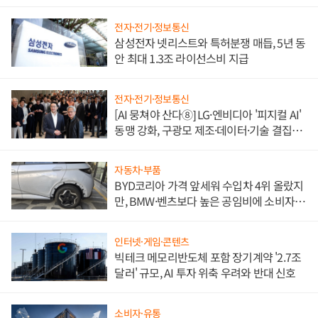
도권 갈린다
전자·전기·정보통신
삼성전자 넷리스트와 특허분쟁 매듭, 5년 동
안 최대 1.3조 라이선스비 지급
전자·전기·정보통신
[AI 뭉쳐야 산다⑧] LG·엔비디아 '피지컬 AI'
동맹 강화, 구광모 제조·데이터·기술 결집
해 종합 로보틱스 기업으로
자동차·부품
BYD코리아 가격 앞세워 수입차 4위 올랐지
만, BMW·벤츠보다 높은 공임비에 소비자
불만 폭발
인터넷·게임·콘텐츠
빅테크 메모리반도체 포함 장기계약 '2.7조
달러' 규모, AI 투자 위축 우려와 반대 신호
소비자·유통