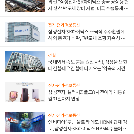
외신 "삼성전자 SK하이닉스 중국 공장용 현
지 생산 반도체 장비 시험, 미국 수출통제 대
비"
전자·전기·정보통신
삼성전자 SK하이닉스 소극적 주주환원에
해외 증권가 비판, "반도체 호황 지속성 의
문"
건설
국내외서 속도 붙는 원전 사업, 삼성물산·현
대건설·대우건설에 다가오는 '약속의 시간'
전자·전기·정보통신
삼성전자, 갤럭시Z 폴드8 사전예약 개통 8
월31일까지 연장
전자·전기·정보통신
엔비디아 '루빈 울트라'에도 HBM4 탑재 검
토, 삼성전자·SK하이닉스 HBM4 수율에 주