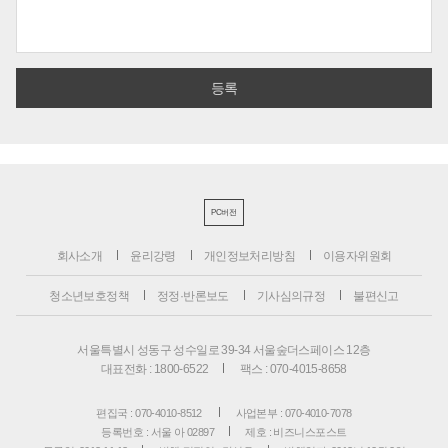
PC버전
회사소개
윤리강령
개인정보처리방침
이용자위원회
청소년보호정책
정정·반론보도
기사심의규정
불편신고
서울특별시 성동구 성수일로 39-34 서울숲더스페이스 12층
대표전화 : 1800-6522
팩스 : 070-4015-8658
편집국 : 070-4010-8512
사업본부 : 070-4010-7078
등록번호 : 서울 아 02897
제호 : 비즈니스포스트