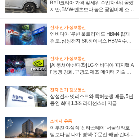
BYD코리아 가격 앞세워 수입차 4위 올랐
지만, BMW·벤츠보다 높은 공임비에 소비
자 불만 폭발
전자·전기·정보통신
엔비디아 '루빈 울트라'에도 HBM4 탑재
검토, 삼성전자·SK하이닉스 HBM4 수율
에 주도권 갈린다
전자·전기·정보통신
[AI 뭉쳐야 산다⑧] LG·엔비디아 '피지컬 A
I' 동맹 강화, 구광모 제조·데이터·기술 결
집해 종합 로보틱스 기업으로
전자·전기·정보통신
삼성전자 넷리스트와 특허분쟁 매듭, 5년
동안 최대 1.3조 라이선스비 지급
소비자·유통
이부진 야심작 '신라스테이' 서울신라호
텔보다 잘 나가, 평택·주문진·해남·건대로