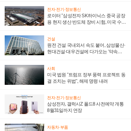
전자·전기·정보통신
로이터 "삼성전자 SK하이닉스 중국 공장
용 현지 생산 반도체 장비 시험, 미국 수출
통제 대비"
건설
원전 건설 국내외서 속도 붙어, 삼성물산·
현대건설·대우건설에 다가오는 '약속의
시간'
사회
미국 법원 "트럼프 정부 풍력 프로젝트 동
결 조치는 위법", 해제 명령 내려
전자·전기·정보통신
삼성전자, 갤럭시Z 폴드8 사전예약 개통
8월31일까지 연장
자동차·부품