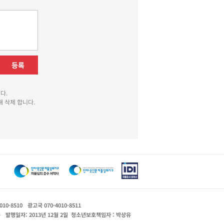
등록
다.
 삭제 합니다.
010-8510
광고국 070-4010-8511
운
발행일자: 2013년 12월 2일
청소년보호책임자 : 박상유