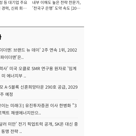
성 등 대기업 주요
내부 이해도 높은 전략 전문가,
 경력, 신뢰 회복
'전국구 은행' 도약 속도 [2026
[2026년]
년]
사
이더맨: 브랜드 뉴 데이' 2주 연속 1위, 2002
스파이더맨'은..
력사' 미국 오클로 SMR 연구용 원자로 '임계
 미 에너지부 ..
모 A-5블록 신혼희망타운 290호 공급, 2029
입주 예정
 보이는 미래③] 유진투자증권 이사 한병화 "3
로젝트 재생에너지만으..
 달러 미만' 전기 픽업트럭 공개, SK온 대신 중
 동맹 전략 ..