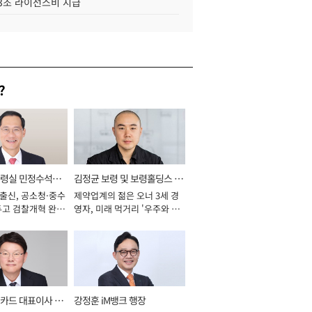
.3조 라이선스비 지급
?
통령실 민정수석비
김정균 보령 및 보령홀딩스 대
 출신, 공소청·중수
제약업계의 젊은 오너 3세 경
표이사 사장
두고 검찰개혁 완수
영자, 미래 먹거리 '우주와 헬
년]
스케어' 공들여 [2026년]
카드 대표이사 사
강정훈 iM뱅크 행장