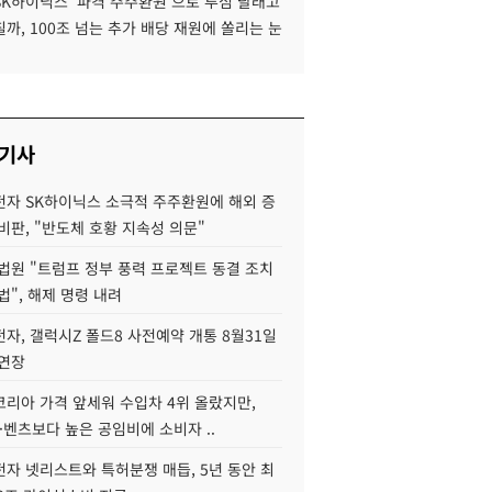
SK하이닉스 '파격 주주환원'으로 투심 달래고
까, 100조 넘는 추가 배당 재원에 쏠리는 눈
 기사
자 SK하이닉스 소극적 주주환원에 해외 증
비판, "반도체 호황 지속성 의문"
법원 "트럼프 정부 풍력 프로젝트 동결 조치
법", 해제 명령 내려
자, 갤럭시Z 폴드8 사전예약 개통 8월31일
 연장
코리아 가격 앞세워 수입차 4위 올랐지만,
·벤츠보다 높은 공임비에 소비자 ..
자 넷리스트와 특허분쟁 매듭, 5년 동안 최