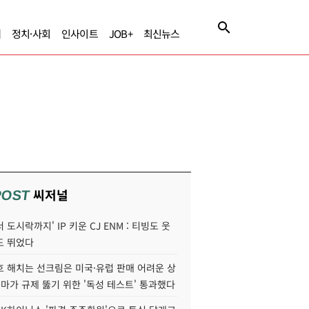
제
정치·사회
인사이트
JOB+
최신뉴스
씨저널
POST
 도시락까지' IP 키운 CJ ENM : 티빙도 웃
도 뛰었다
호 해치는 선크림은 미국·유럽 판매 어려운 상
콜마가 규제 뚫기 위한 '독성 테스트' 통과했다