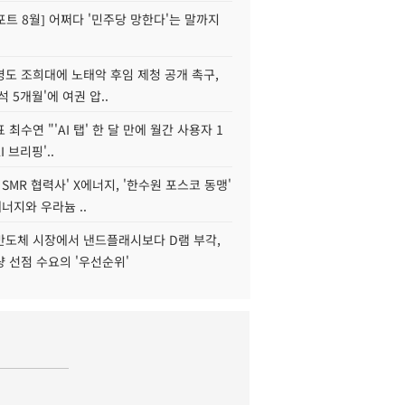
트 8월] 어쩌다 '민주당 망한다'는 말까지
병도 조희대에 노태악 후임 제청 공개 촉구,
석 5개월'에 여권 압..
 최수연 "'AI 탭' 한 달 만에 월간 사용자 1
I 브리핑'..
 SMR 협력사' X에너지, '한수원 포스코 동맹'
너지와 우라늄 ..
리반도체 시장에서 낸드플래시보다 D램 부각,
 선점 수요의 '우선순위'