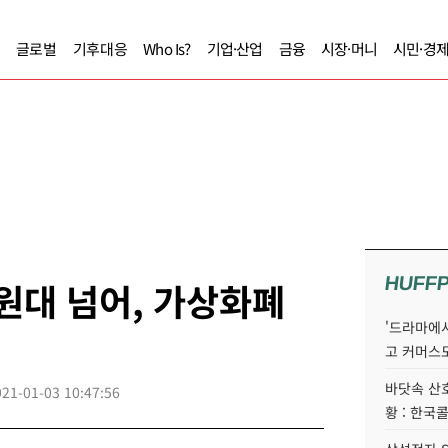
글로벌
기후대응
Who Is?
기업·산업
금융
시장·머니
시민·경
HUFF
 원대 넘어, 가상화폐
'드라마에서
고 커머스
바닷속 산
021-01-03 10:47:56
황 : 한국