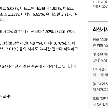
LG·현대·삼
장
카드사 30년
 5.03%, 비트코인에스브이 1.95%, 이오스
에 '초집중' 
테조스 1.13%, 비체인 6.65%, 유니스완 3.71%, 질
다.
최신기
원에 사고팔려 24시간 전보다 1.92% 내리고 있다.
영화 '스파
, 크립토닷컴체인(-4.87%), 대시(-0.76%), 연파
년 영화 '
웨이브(-2.01%) 등의 시세도 24시간 전보다 하락하고
'한수원 협
상태' 도달,
은 24시간 전과 같은 수준에서 거래되고 있다. [비
LH 시흥거
년 11월 
[K-GX에
대 메가프
배포금지>
포드 '3만
국 CATL과