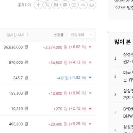
삼성전자 
공유하기
주가도 받칠
많이 본
삼성전
1
권가 
미국 
2
는 위
삼성전
3
까지
BYD
4
BMW
삼성전
5