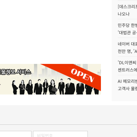
[데스크리포
나오나
민주당 한
'대법관 공
네이버 대표
천만 명, 'A
'DL이앤씨
센트러스에
AI 메모
고객사 물량