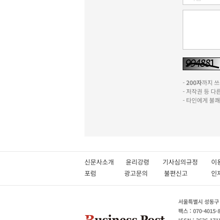
-
200자
까지 쓰실
- 저작권 등 
- 타인에게 불
신문사소개
윤리강령
기사심의규정
이
포럼
광고문의
불편신고
서울특별시 성동구 성
팩스 : 070-4015-
ISSN : 2636-171