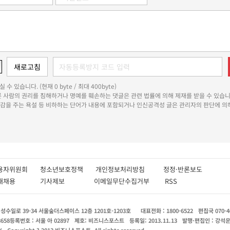
 수 있습니다. (현재 0 byte / 최대 400byte)
다른 사람의 권리를 침해하거나 명예를 훼손하는 댓글은 관련 법률에 의해 제재를 받을 수 있습니
쾌감을 주는 욕설 등 비하하는 단어가 내용에 포함되거나 인신공격성 글은 관리자의 판단에 의해
용자위원회
청소년보호정책
개인정보처리방침
정정·반론보도
인재채용
기사제보
이메일무단수집거부
RSS
수일로 39-34 서울숲더스페이스 12층 1201호-1203호
대표전화 : 1800-6522
편집국 070-4
8658
등록번호 : 서울 아 02897
제호: 비즈니스포스트
등록일: 2013.11.13
발행·편집인 : 강석
X
Copyright ? 2013 비즈니스포스트. All rights reserved.