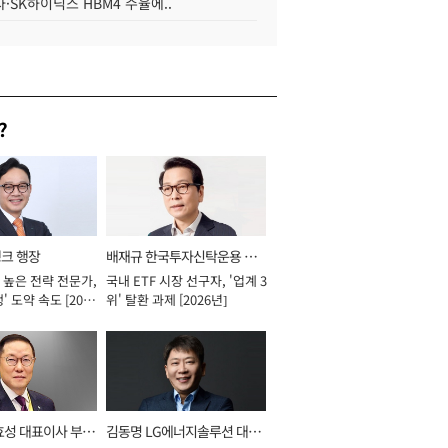
·SK하이닉스 HBM4 수율에..
?
뱅크 행장
배재규 한국투자신탁운용 대
 높은 전략 전문가,
국내 ETF 시장 선구자, '업계 3
표이사 사장
' 도약 속도 [2026
위' 탈환 과제 [2026년]
효성 대표이사 부회
김동명 LG에너지솔루션 대표