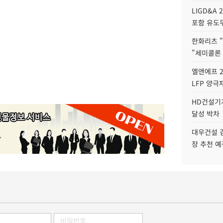
LIGD&A 
포함 유도무
한화리츠 "
"세미콜론
엘앤에프 2
LFP 양극
HD건설기계
달성 박차
대우건설 
장 추천 예