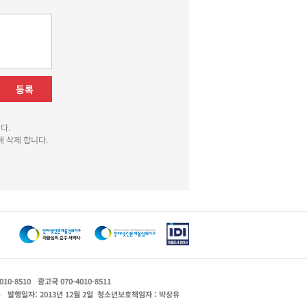
등록
다.
 삭제 합니다.
010-8510
광고국 070-4010-8511
운
발행일자: 2013년 12월 2일
청소년보호책임자 : 박상유