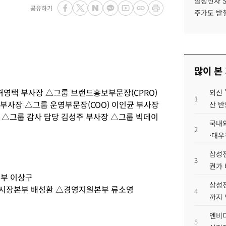
삼성전자 
공유하기
주가도 받칠
많이 본
허영택 부사장 △그룹 브랜드홍보부문장(CPRO)
외신 
1
부사장 △그룹 운영부문장(COO) 이인균 부사장
산 반
장 △그룹 감사 담당 김성주 부사장 △그룹 빅데이
국내외
2
·대우
삼성전
3
권가 
본부 이상구
삼성전
본시장본부 배성환 △경영지원본부 류소영
4
까지
엔비디
5