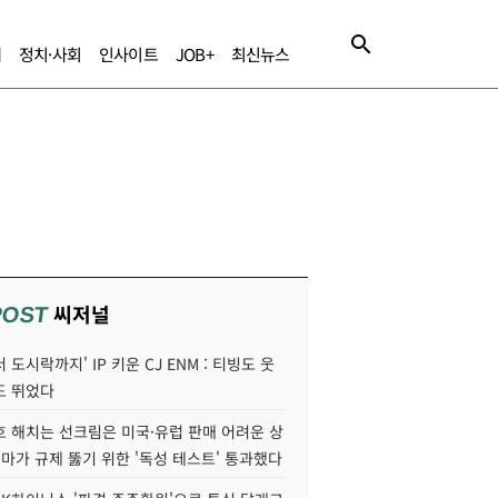
제
정치·사회
인사이트
JOB+
최신뉴스
씨저널
POST
 도시락까지' IP 키운 CJ ENM : 티빙도 웃
도 뛰었다
호 해치는 선크림은 미국·유럽 판매 어려운 상
콜마가 규제 뚫기 위한 '독성 테스트' 통과했다