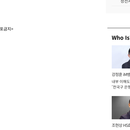
성전자
배포금지>
Who Is
강정훈 iM
내부 이해도
'전국구 은행
년]
조현상 HS