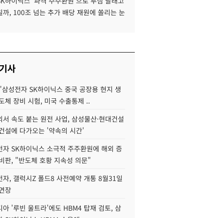
SK하이닉스 '파격 주주환원'으로 투심 달래고
까, 100조 넘는 추가 배당 재원에 쏠리는 눈
 기사
"삼성전자 SK하이닉스 중국 공장용 현지 생
도체 장비 시험, 미국 수출통제 ..
서 속도 붙는 원전 사업, 삼성물산·현대건설
건설에 다가오는 '약속의 시간'
자 SK하이닉스 소극적 주주환원에 해외 증
비판, "반도체 호황 지속성 의문"
자, 갤럭시Z 폴드8 사전예약 개통 8월31일
 연장
아 '루빈 울트라'에도 HBM4 탑재 검토, 삼