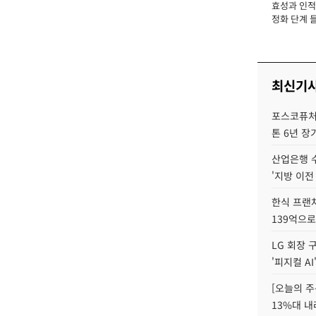
효성과 인적 
장
정화 단계 들
최신기
포스코퓨처엠
톤 6년 장
산업은행 
'지방 이전
한식 프랜
139억으로
LG 회장 
'피지컬 AI
[오늘의 주
13%대 내