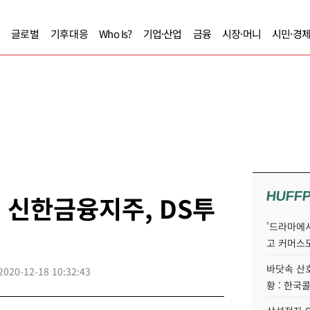
글로벌
기후대응
Who Is?
기업·산업
금융
시장·머니
시민·경
HUFF
, 신한금융지주, DS투
'드라마에서
고 커머스
바닷속 산
2020-12-18 10:32:43
황 : 한국