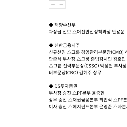
◆ 해양수산부
과장급 전보 △어선안전정책과장 안용운
◆ 신한금융지주
신규선임 △그룹 경영관리부문장(CMO) 
안준식 부사장 △그룹 준법감시인 왕호민 
△그룹 전략부문장(CSSO) 박성현 부사
터부문장(CBO) 김혜주 상무
◆ DS투자증권
부사장 승진 △PF본부 윤중현
상무 승진 △채권금융본부 최인식 △PF
이사 승진 △헤지펀드본부 윤영준 △자