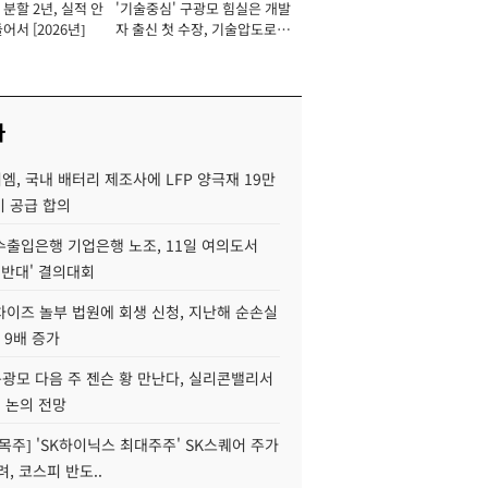
분할 2년, 실적 안
'기술중심' 구광모 힘실은 개발
이사 사장
어서 [2026년]
자 출신 첫 수장, 기술압도로
경쟁력 확보 사활 [2026년]
사
, 국내 배터리 제조사에 LFP 양극재 19만
기 공급 합의
수출입은행 기업은행 노조, 11일 여의도서
 반대' 결의대회
차이즈 놀부 법원에 회생 신청, 지난해 순손실
 9배 증가
구광모 다음 주 젠슨 황 만난다, 실리콘밸리서
' 논의 전망
목주] 'SK하이닉스 최대주주' SK스퀘어 주가
려, 코스피 반도..