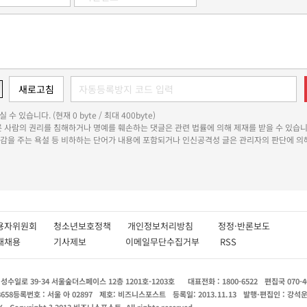
 수 있습니다. (현재 0 byte / 최대 400byte)
다른 사람의 권리를 침해하거나 명예를 훼손하는 댓글은 관련 법률에 의해 제재를 받을 수 있습니
쾌감을 주는 욕설 등 비하하는 단어가 내용에 포함되거나 인신공격성 글은 관리자의 판단에 의해
용자위원회
청소년보호정책
개인정보처리방침
정정·반론보도
인재채용
기사제보
이메일무단수집거부
RSS
수일로 39-34 서울숲더스페이스 12층 1201호-1203호
대표전화 : 1800-6522
편집국 070-4
8658
등록번호 : 서울 아 02897
제호: 비즈니스포스트
등록일: 2013.11.13
발행·편집인 : 강석
X
Copyright ? 2013 비즈니스포스트. All rights reserved.