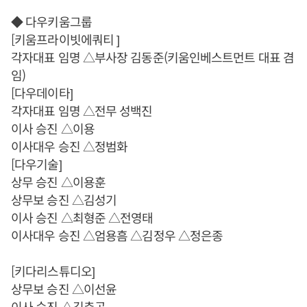
◆ 다우키움그룹
[키움프라이빗에쿼티 ]
각자대표 임명 △부사장 김동준(키움인베스트먼트 대표 겸
임)
[다우데이타]
각자대표 임명 △전무 성백진
이사 승진 △이용
이사대우 승진 △정범화
[다우기술]
상무 승진 △이용훈
상무보 승진 △김성기
이사 승진 △최형준 △전영태
이사대우 승진 △엄용흠 △김정우 △정은종
[키다리스튜디오]
상무보 승진 △이선윤
이사 승진 △김춘곤