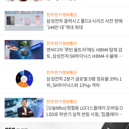
전자·전기·정보통신
삼성전자 갤럭시 Z 폴드8 시리즈 사전 판매
'144만 대' 역대 최대
전자·전기·정보통신
엔비디아 '루빈 울트라'에도 HBM4 탑재 검
토, 삼성전자·SK하이닉스 HBM4 수율에 주
도권 갈린다
전자·전기·정보통신
삼성전자 2분기 글로벌 D램 점유율 39% 1
위, SK하이닉스와 13%p 격차
전자·전기·정보통신
[오늘Who] 정철동 LG디스플레이 모바일 O
LED로 하반기 실적 반등 시동, '칩플레이
션'에 가격 인하 압박은 부담