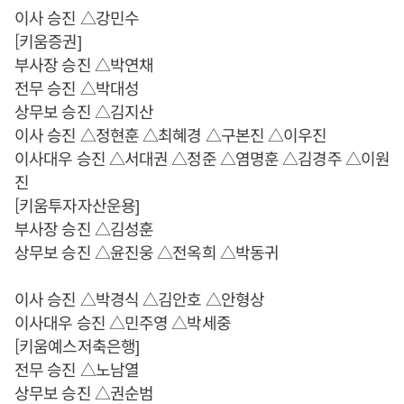
이사 승진 △강민수
[키움증권]
부사장 승진 △박연채
전무 승진 △박대성
상무보 승진 △김지산
이사 승진 △정현훈 △최혜경 △구본진 △이우진
이사대우 승진 △서대권 △정준 △염명훈 △김경주 △이원
진
[키움투자자산운용]
부사장 승진 △김성훈
상무보 승진 △윤진웅 △전옥희 △박동귀
이사 승진 △박경식 △김안호 △안형상
이사대우 승진 △민주영 △박세중
[키움예스저축은행]
전무 승진 △노남열
상무보 승진 △권순범