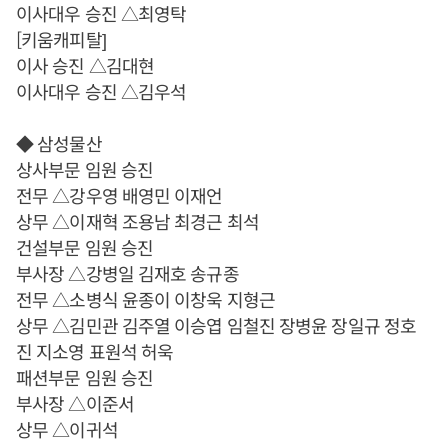
이사대우 승진 △최영탁
[키움캐피탈]
이사 승진 △김대현
이사대우 승진 △김우석
◆ 삼성물산
상사부문 임원 승진
전무 △강우영 배영민 이재언
상무 △이재혁 조용남 최경근 최석
건설부문 임원 승진
부사장 △강병일 김재호 송규종
전무 △소병식 윤종이 이창욱 지형근
상무 △김민관 김주열 이승엽 임철진 장병윤 장일규 정호
진 지소영 표원석 허욱
패션부문 임원 승진
부사장 △이준서
상무 △이귀석