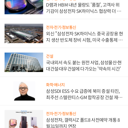
D램과 HBM 내년 물량도 '품절', 고객사 위
기감이 삼성전자 SK하이닉스 협상력 더 키
워
전자·전기·정보통신
외신 "삼성전자 SK하이닉스 중국 공장용 현
지 생산 반도체 장비 시험, 미국 수출통제 대
비"
건설
국내외서 속도 붙는 원전 사업, 삼성물산·현
대건설·대우건설에 다가오는 '약속의 시간'
화학·에너지
삼성SDI ESS 수요 급증에 북미 증설 타진,
최주선 스텔란티스·GM 합작공장 건설 재추
진하나
전자·전기·정보통신
삼성전자, 갤럭시Z 폴드8 사전예약 개통 8
월31일까지 연장