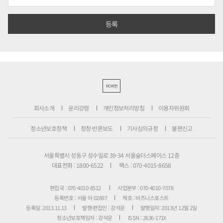
PC버전
회사소개
윤리강령
개인정보처리방침
이용자위원회
청소년보호정책
정정·반론보도
기사심의규정
불편신고
서울특별시 성동구 성수일로 39-34 서울숲더스페이스 12층
대표전화 : 1800-6522
팩스 : 070-4015-8658
편집국 : 070-4010-8512
사업본부 : 070-4010-7078
등록번호 : 서울 아 02897
제호 : 비즈니스포스트
등록일: 2013.11.13
발행·편집인 : 강석운
발행일자: 2013년 12월 2일
청소년보호책임자 : 강석운
ISSN : 2636-171X