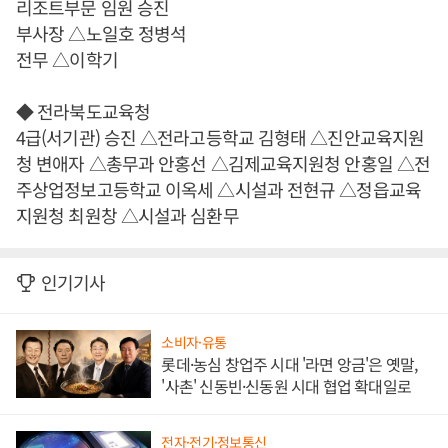
리조트부문 임원 승진
부사장 △노일호 정병석
전무 △이학기
◆ 전라북도교육청
4급(서기관) 승진 △전라고등학교 김형태 △진안교육지원
청 변애자 △총무과 안홍선 △김제교육지원청 안홍일 △전
주상업정보고등학교 이옥세 △시설과 전현규 △정읍교육
지원청 최원창 △시설과 심환무
인기기사
소비자·유통
롯데·농심 창업주 시대 '라면 앙금'은 옛말,
'사촌' 신동빈·신동원 시대 협업 확대일로
전자·전기·정보통신