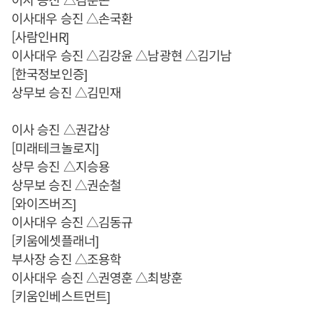
이사대우 승진 △손국환
[사람인HR]
이사대우 승진 △김강윤 △남광현 △김기남
[한국정보인증]
상무보 승진 △김민재
이사 승진 △권갑상
[미래테크놀로지]
상무 승진 △지승용
상무보 승진 △권순철
[와이즈버즈]
이사대우 승진 △김동규
[키움에셋플래너]
부사장 승진 △조용학
이사대우 승진 △권영훈 △최방훈
[키움인베스트먼트]