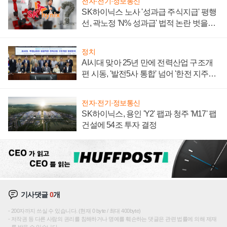
전자·전기·정보통신
SK하이닉스 노사 '성과급 주식지급' 평행
선, 곽노정 'N% 성과급' 법적 논란 벗을지
주목
정치
AI시대 맞아 25년 만에 전력산업 구조개
편 시동, '발전5사 통합' 넘어 '한전 지주사'
재편론도
전자·전기·정보통신
SK하이닉스, 용인 'Y2' 팹과 청주 'M17' 팹
건설에 54조 투자 결정
기사댓글
0
개
200자까지 쓰실 수 있습니다. (현재 0 byte / 최대 400byte)
저작권 등 다른 사람의 권리를 침해하거나 명예를 훼손하는 댓글은 관련 법률에 의해 제재
를 받을 수 있습니다.