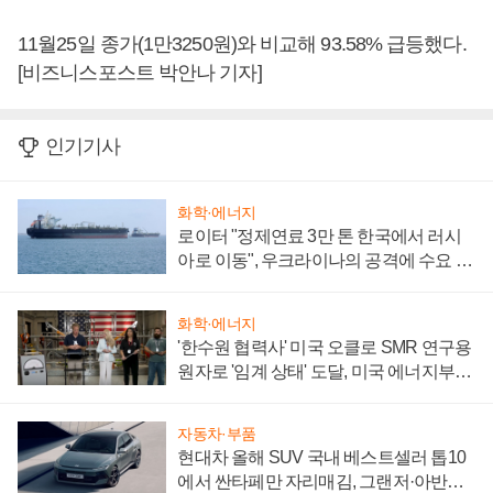
11월25일 종가(1만3250원)와 비교해 93.58% 급등했다.
[비즈니스포스트 박안나 기자]
인기기사
화학·에너지
로이터 "정제연료 3만 톤 한국에서 러시
아로 이동", 우크라이나의 공격에 수요 늘
어
화학·에너지
'한수원 협력사' 미국 오클로 SMR 연구용
원자로 '임계 상태' 도달, 미국 에너지부
"중요한 이정표"
자동차·부품
현대차 올해 SUV 국내 베스트셀러 톱10
에서 싼타페만 자리매김, 그랜저·아반떼