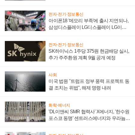
'세단 쌍끌이'로 내수 방어
전자·전기·정보통신
아이폰18 '메모리 부족'에 출시 지연되나,
삼성디스플레이 LG디스플레이 LG이노
텍 '탈애플' 수익 다각화 속도
전자·전기·정보통신
SK하이닉스 1주당 375원 현금배당 실시,
추가 주주환원 계획 9월 공개 예정
사회
미국 법원 "트럼프 정부 풍력 프로젝트 동
결 조치는 위법", 해제 명령 내려
화학·에너지
'DL이앤씨 SMR 협력사' X에너지, '한수원
포스코 동맹' 센트러스에너지와 우라늄
계약 체결