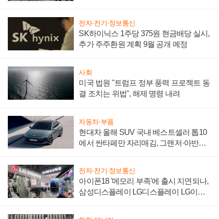
"중요한 이정표"
전자·전기·정보통신
SK하이닉스 1주당 375원 현금배당 실시,
추가 주주환원 계획 9월 공개 예정
사회
미국 법원 "트럼프 정부 풍력 프로젝트 동
결 조치는 위법", 해제 명령 내려
자동차·부품
현대차 올해 SUV 국내 베스트셀러 톱10
에서 싼타페만 자리매김, 그랜저·아반떼
'세단 쌍끌이'로 내수 방어
전자·전기·정보통신
아이폰18 '메모리 부족'에 출시 지연되나,
삼성디스플레이 LG디스플레이 LG이노
텍 '탈애플' 수익 다각화 속도