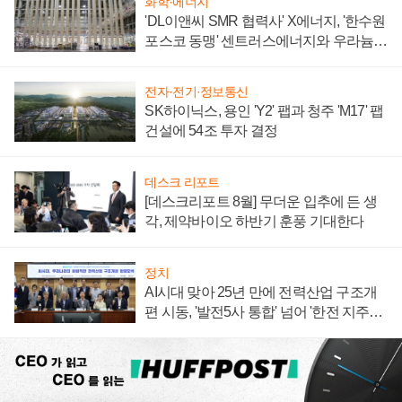
화학·에너지
'DL이앤씨 SMR 협력사' X에너지, '한수원
포스코 동맹' 센트러스에너지와 우라늄
계약 체결
전자·전기·정보통신
SK하이닉스, 용인 'Y2' 팹과 청주 'M17' 팹
건설에 54조 투자 결정
데스크 리포트
[데스크리포트 8월] 무더운 입추에 든 생
각, 제약바이오 하반기 훈풍 기대한다
정치
AI시대 맞아 25년 만에 전력산업 구조개
편 시동, '발전5사 통합' 넘어 '한전 지주사'
재편론도