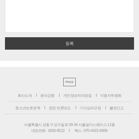
PC버전
회사소개
윤리강령
개인정보처리방침
이용자위원회
청소년보호정책
정정·반론보도
기사심의규정
불편신고
서울특별시 성동구 성수일로 39-34 서울숲더스페이스 12층
대표전화 : 1800-6522
팩스 : 070-4015-8658