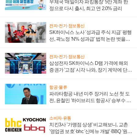
우체국 '매일이자 파킹통장' 5만 계좌 한
정으로 다시 출시, 최고 연 2.0% 금리
전자·전기·정보통신
SK하이닉스 노사 '성과급 주식 지급' 평행
선, 곽노정 'N% 성과급' 법적 논란 벗을지
주목
전자·전기·정보통신
삼성전자 SK하이닉스 D램 가격에 해외
증권가 '고점' 시각 나와, 장기 계약에 단점
부각
항공·물류
파라타항공 내년 미주 장거리 노선 첫 도
전, 윤철민 '하이브리드 항공사' 승부수 통
할까
소비자·유통
치킨3사 '가맹점 상생' 비교해보니, 교촌
'영업권 보호'·bhc '신메뉴 개발'·BBQ '원가