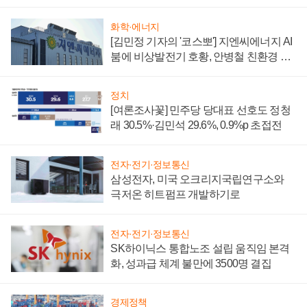
부담'
화학·에너지
[김민정 기자의 '코스뽀'] 지엔씨에너지 AI
붐에 비상발전기 호황, 안병철 친환경 에
너지 발전전문기업 향한다
정치
[여론조사꽃] 민주당 당대표 선호도 정청
래 30.5%·김민석 29.6%, 0.9%p 초접전
전자·전기·정보통신
삼성전자, 미국 오크리지국립연구소와
극저온 히트펌프 개발하기로
전자·전기·정보통신
SK하이닉스 통합노조 설립 움직임 본격
화, 성과급 체계 불만에 3500명 결집
경제정책