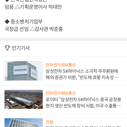
임용 △기획운영이사 허대만
◆ 중소벤처기업부
국장급 선임 △감사관 박준홍
인기기사
전자·전기·정보통신
삼성전자 SK하이닉스 소극적 주주환원에
해외 증권가 비판, "반도체 호황 지속성 의
문"
전자·전기·정보통신
로이터 "삼성전자 SK하이닉스 중국 공장용
현지 생산 반도체 장비 시험, 미국 수출통제
대비"
건설