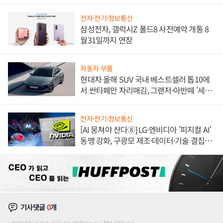
불만 폭발
전자·전기·정보통신
삼성전자, 갤럭시Z 폴드8 사전예약 개통 8
월31일까지 연장
자동차·부품
현대차 올해 SUV 국내 베스트셀러 톱10에
서 싼타페만 자리매김, 그랜저·아반떼 '세단
쌍끌이'로 내수 방어
전자·전기·정보통신
[AI 뭉쳐야 산다⑧] LG·엔비디아 '피지컬 AI'
동맹 강화, 구광모 제조·데이터·기술 결집
해 종합 로보틱스 기업으로
기사댓글
0
개