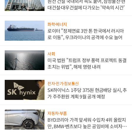
원전 건설 국내외서 속도 붙어, 삼성물산·현
대건설·대우건설에 다가오는 '약속의 시간'
화학·에너지
로이터 "정제연료 3만 톤 한국에서 러시아
로 이동", 우크라이나의 공격에 수요 늘어
사회
미국 법원 "트럼프 정부 풍력 프로젝트 동결
조치는 위법", 해제 명령 내려
전자·전기·정보통신
SK하이닉스 1주당 375원 현금배당 실시, 추
가 주주환원 계획 9월 공개 예정
자동차·부품
BYD코리아 가격 앞세워 수입차 4위 올랐지
만, BMW·벤츠보다 높은 공임비에 소비자