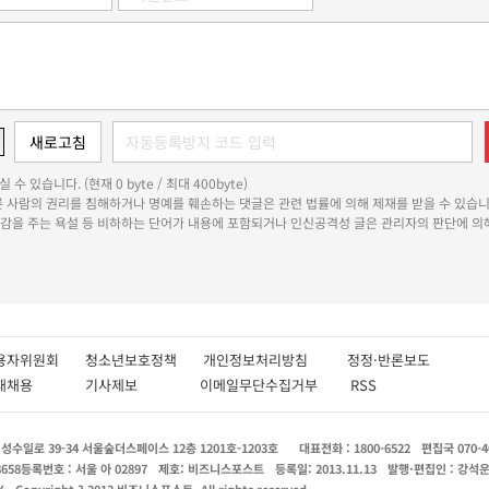
 수 있습니다. (현재 0 byte / 최대 400byte)
다른 사람의 권리를 침해하거나 명예를 훼손하는 댓글은 관련 법률에 의해 제재를 받을 수 있습니
쾌감을 주는 욕설 등 비하하는 단어가 내용에 포함되거나 인신공격성 글은 관리자의 판단에 의해
용자위원회
청소년보호정책
개인정보처리방침
정정·반론보도
인재채용
기사제보
이메일무단수집거부
RSS
수일로 39-34 서울숲더스페이스 12층 1201호-1203호
대표전화 : 1800-6522
편집국 070-4
8658
등록번호 : 서울 아 02897
제호: 비즈니스포스트
등록일: 2013.11.13
발행·편집인 : 강석
X
Copyright ? 2013 비즈니스포스트. All rights reserved.