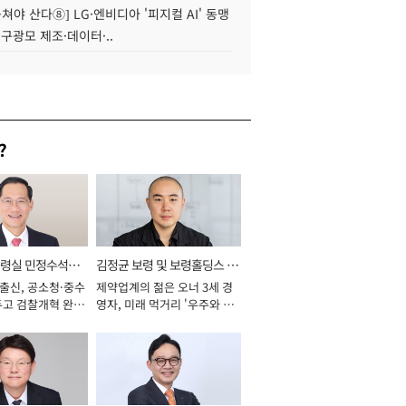
 뭉쳐야 산다⑧] LG·엔비디아 '피지컬 AI' 동맹
 구광모 제조·데이터·..
?
통령실 민정수석비
김정균 보령 및 보령홀딩스 대
 출신, 공소청·중수
제약업계의 젊은 오너 3세 경
표이사 사장
두고 검찰개혁 완수
영자, 미래 먹거리 '우주와 헬
년]
스케어' 공들여 [2026년]