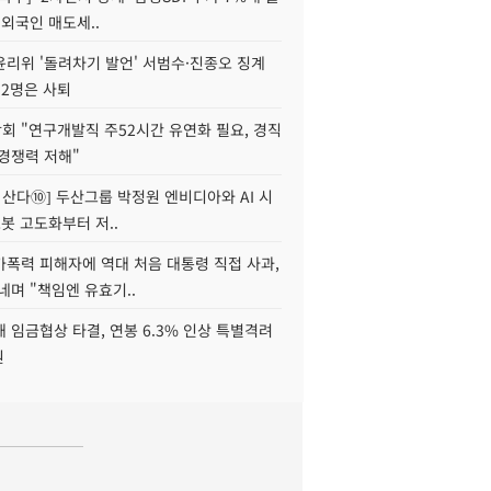
 외국인 매도세..
윤리위 '돌려차기 발언' 서범수·진종오 징계
 2명은 사퇴
회 "연구개발직 주52시간 유연화 필요, 경직
경쟁력 저해"
야 산다⑩] 두산그룹 박정원 엔비디아와 AI 시
로봇 고도화부터 저..
가폭력 피해자에 역대 처음 대통령 직접 사과,
네며 "책임엔 유효기..
 임금협상 타결, 연봉 6.3% 인상 특별격려
원