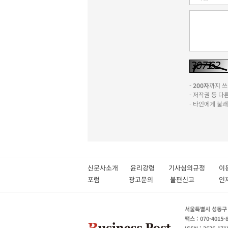
-
200자
까지 쓰실
- 저작권 등 
- 타인에게 불
신문사소개
윤리강령
기사심의규정
이
포럼
광고문의
불편신고
서울특별시 성동구 성
팩스 : 070-4015-
ISSN : 2636-171