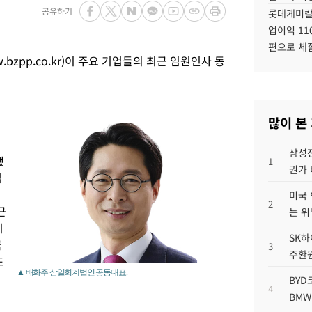
공유하기
롯데케미칼
업이익 11
편으로 체
zpp.co.kr)이 주요 기업들의 최근 임원인사 동
많이 본
삼성전
했
1
권가 
업
미국 
2
근
는 위
지
SK하
국
3
주환원
드
▲ 배화주 삼일회계법인 공동대표.
BYD
4
BMW