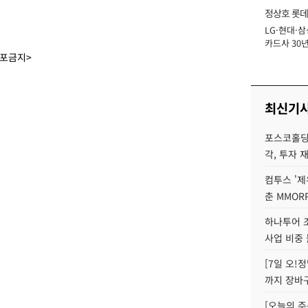
정상호 롯데
LG·현대·삼
장
카드사 30년
에 '초집중' 
배포금지>
최신기
포스코홀딩
각, 투자 
컴투스 '제
춘 MMOR
하나투어 조
사업 비중 
[7일 오!
까지 장바
[오늘의 주