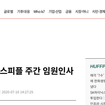
글로벌
기후대응
Who Is?
기업·산업
금융
시장·머니
시민·경
HUFF
니스피플 주간 임원인사
매각 '7수
에 한화생
냈다
2020-07-10 14:27:25
SK하이닉스
투입한다 :
인프라 시