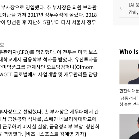
[AI
 부사장으로 영입했다. 추 부사장은 의원 보좌관
5
강화,
을 거쳐 2017년 정무수석에 올랐다. 2018
이 당선된 후 지난해 5월부터 다시 서울시 정무
재호
Who Is
관리자(CFO)로 영입했다. 이 전무는 미국 보스
대학교에서 금융학부 석사를 받았다. 유진투자증
 한미약품그룹 관계사인 오브맘컴퍼니(Ofmom
 WCCT 글로벌에서 사업개발 및 재무관리를 담당
한찬식 대
'정통 검사'
서관
청 출범 앞
맡아 [2026
부사장으로 선임했다. 손 부사장은 세무대에서 관
서 금융공학 석사를, 스페인 네브리하대학교에
 근무하며 비서실 실장, 금융정리부 부장, 청산회
을 역임했다. [비즈니스포스트 김예영 기자]