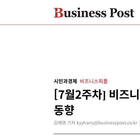
시민과경제
비즈니스피플
[7월2주차] 비즈
동향
김예영 기자 kyyharry@businesspost.co.kr