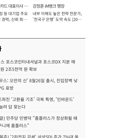
카드 대표이사 사
강정훈 iM뱅크 행장
성 등 대기업 주요
내부 이해도 높은 전략 전문가,
 경력, 신뢰 회복
'전국구 은행' 도약 속도 [2026
[2026년]
년]
사
스 포스코인터내셔널과 포스코DX 지분 매
재원 2조5천억 원 확보
우스: 오만의 신' 8월26일 출시, 진입장벽 낮
PG 표방
좌진 '고환율 기조' 극복 특명, '인바운드'
늘려 답 찾는다
정말] 민주당 민병덕 "홈플러스가 정상화될 때
구니에 홈플러스"
목주] '2차전지 강세' 삼성SDI 주가 7%대 올