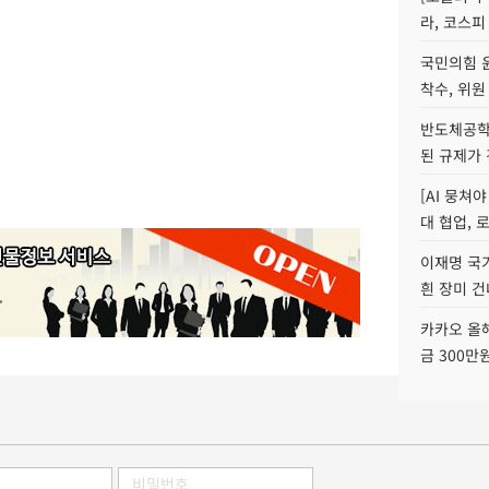
라, 코스피
국민의힘 
착수, 위원
반도체공학
된 규제가 
[AI 뭉쳐
대 협업, 
이재명 국
흰 장미 건
카카오 올해
금 300만