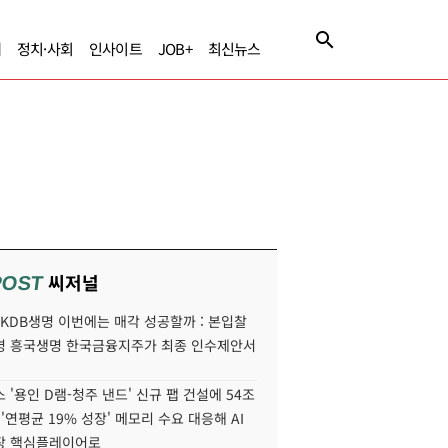
제
정치·사회
인사이트
JOB+
최신뉴스
씨저널
POST
' KDB생명 이번에는 매각 성공할까 : 본입찰
명 흥국생명 한국금융지주가 최종 인수제안서
 '용인 D램-청주 낸드' 신규 팹 건설에 54조
 '연평균 19% 성장' 메모리 수요 대응해 AI
장 핵심플레이어로