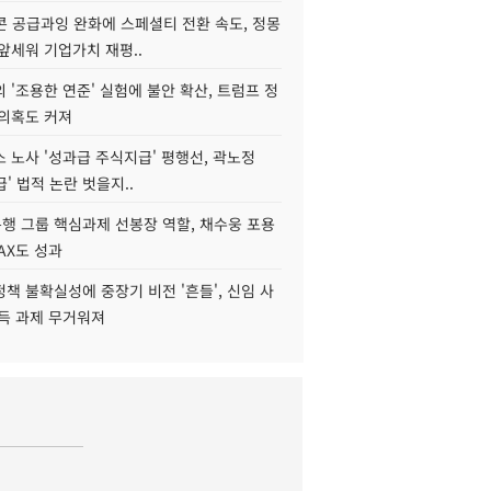
콘 공급과잉 완화에 스페셜티 전환 속도, 정몽
앞세워 기업가치 재평..
 '조용한 연준' 실험에 불안 확산, 트럼프 정
 의혹도 커져
 노사 '성과급 주식지급' 평행선, 곽노정
급' 법적 논란 벗을지..
행 그룹 핵심과제 선봉장 역할, 채수웅 포용
AX도 성과
책 불확실성에 중장기 비전 '흔들', 신임 사
설득 과제 무거워져