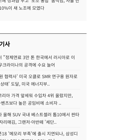
에 성과급 두고 '노조 통합' 움직임, 사흘 만
10%이 새 노조에 모였다
 기사
 "정제연료 3만 톤 한국에서 러시아로 이
 우크라이나의 공격에 수요 늘어
원 협력사' 미국 오클로 SMR 연구용 원자로
 상태' 도달, 미국 에너지부..
코리아 가격 앞세워 수입차 4위 올랐지만,
·벤츠보다 높은 공임비에 소비자 ..
 올해 SUV 국내 베스트셀러 톱10에서 싼타
자리매김, 그랜저·아반떼 '세단..
18 '메모리 부족'에 출시 지연되나, 삼성디