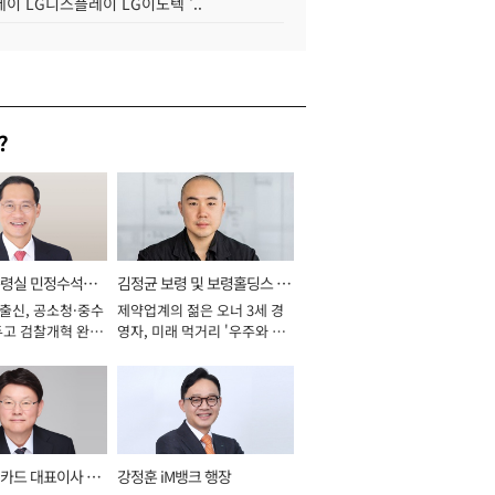
이 LG디스플레이 LG이노텍 '..
?
통령실 민정수석비
김정균 보령 및 보령홀딩스 대
 출신, 공소청·중수
제약업계의 젊은 오너 3세 경
표이사 사장
두고 검찰개혁 완수
영자, 미래 먹거리 '우주와 헬
년]
스케어' 공들여 [2026년]
카드 대표이사 사
강정훈 iM뱅크 행장