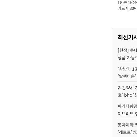
LG·현대·삼
장
카드사 30년
에 '초집중' 
최신기
[현장] 롯
상품 자동으
'상반기 1
'발행어음'
치킨3사 '
호'·bhc '
파라타항공 
이브리드 
동아제약 
'레트로'까