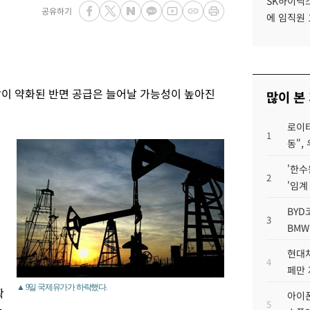
SK하이닉스
공유하기
에 임직원 
감이 약화된 반면 공급은 늘어날 가능성이 높아진
많이 본
로이터
1
동",
'한수
2
'임계
BYD
3
BMW
현대차
4
페만 
▲ 9일 국제유가가 하락했다.
확
아이폰
5
화