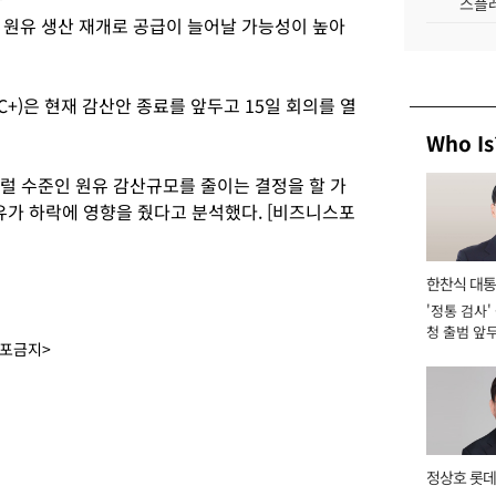
스플레
 원유 생산 재개로 공급이 늘어날 가능성이 높아
+)은 현재 감산안 종료를 앞두고 15일 회의를 열
Who Is
배럴 수준인 원유 감산규모를 줄이는 결정을 할 가
유가 하락에 영향을 줬다고 분석했다. [비즈니스포
한찬식 대
'정통 검사'
서관
청 출범 앞
배포금지>
맡아 [2026
정상호 롯데