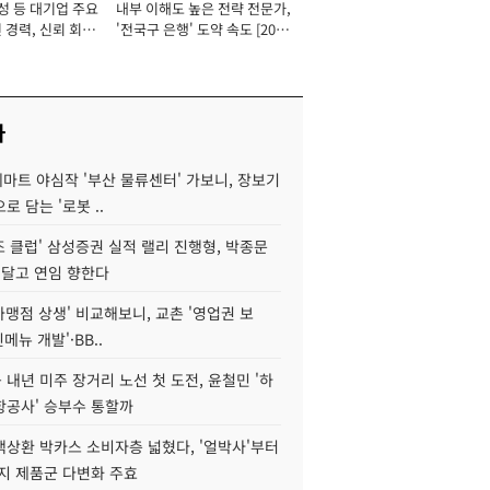
성 등 대기업 주요
내부 이해도 높은 전략 전문가,
 경력, 신뢰 회복
'전국구 은행' 도약 속도 [2026
[2026년]
년]
사
데마트 야심작 '부산 물류센터' 가보니, 장보기
로 담는 '로봇 ..
조 클럽' 삼성증권 실적 랠리 진행형, 박종문
 달고 연임 향한다
가맹점 상생' 비교해보니, 교촌 '영업권 보
신메뉴 개발'·BB..
내년 미주 장거리 노선 첫 도전, 윤철민 '하
항공사' 승부수 통할까
백상환 박카스 소비자층 넓혔다, '얼박사'부터
지 제품군 다변화 주효