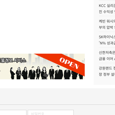
KCC 실리
진 수익성 
케빈 워시의
부의 압박
SK하이닉스
'N% 성과
신한저축은
금융 이어 
강원랜드 정
장 정부 