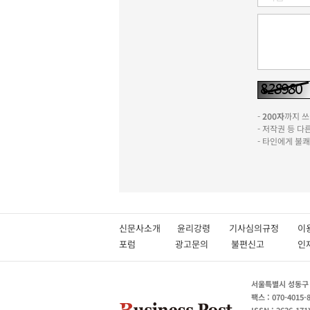
-
200자
까지 쓰실
- 저작권 등 
- 타인에게 불
신문사소개
윤리강령
기사심의규정
이
포럼
광고문의
불편신고
서울특별시 성동구 성
팩스 : 070-4015-
ISSN : 2636-171