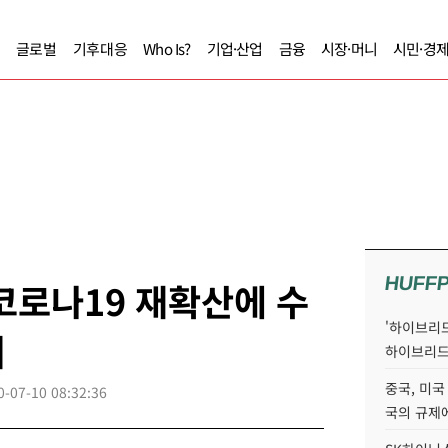
글로벌
기후대응
Who Is?
기업·산업
금융
시장·머니
시민·경
HUFF
코로나19 재확산에 수
'하이브리드
져
하이브리드
중국, 미국
0-07-10 08:32:36
국의 규제에