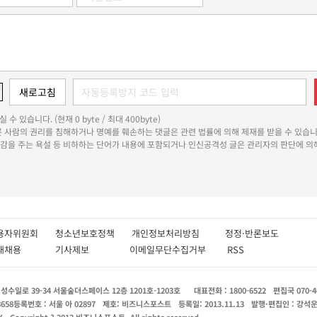
 수 있습니다. (현재 0 byte / 최대 400byte)
다른 사람의 권리를 침해하거나 명예를 훼손하는 댓글은 관련 법률에 의해 제재를 받을 수 있습니
쾌감을 주는 욕설 등 비하하는 단어가 내용에 포함되거나 인신공격성 글은 관리자의 판단에 의해
용자위원회
청소년보호정책
개인정보처리방침
정정·반론보도
인재채용
기사제보
이메일무단수집거부
RSS
수일로 39-34 서울숲더스페이스 12층 1201호-1203호
대표전화 : 1800-6522
편집국 070-4
8658
등록번호 : 서울 아 02897
제호: 비즈니스포스트
등록일: 2013.11.13
발행·편집인 : 강석
X
Copyright ? 2013 비즈니스포스트. All rights reserved.