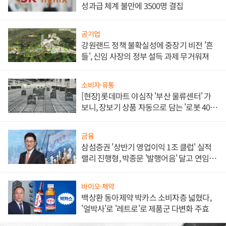
성과급 체계 불만에 3500명 결집
공기업
강원랜드 정책 불확실성에 중장기 비전 '흔
들', 신임 사장의 정부 설득 과제 무거워져
소비자·유통
[현장] 롯데마트 야심작 '부산 물류센터' 가
보니, 장보기 상품 자동으로 담는 '로봇 400
대' 장관
금융
삼섬증권 '상반기 영업이익 1조 클럽' 실적
랠리 진행형, 박종문 '발행어음' 달고 연임 향
하나
바이오·제약
백상환 동아제약 박카스 소비자층 넓혔다,
'얼박사'로 '레트로'로 제품군 다변화 주효