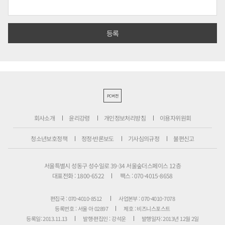
PC버전
회사소개
윤리강령
개인정보처리방침
이용자위원회
청소년보호정책
정정·반론보도
기사심의규정
불편신고
서울특별시 성동구 성수일로 39-34 서울숲더스페이스 12층
대표전화 : 1800-6522
팩스 : 070-4015-8658
편집국 : 070-4010-8512
사업본부 : 070-4010-7078
등록번호 : 서울 아 02897
제호 : 비즈니스포스트
등록일: 2013.11.13
발행·편집인 : 강석운
발행일자: 2013년 12월 2일