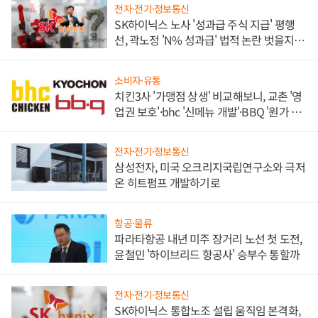
전자·전기·정보통신
SK하이닉스 노사 '성과급 주식 지급' 평행
선, 곽노정 'N% 성과급' 법적 논란 벗을지 주
목
소비자·유통
치킨3사 '가맹점 상생' 비교해보니, 교촌 '영
업권 보호'·bhc '신메뉴 개발'·BBQ '원가 부
담'
전자·전기·정보통신
삼성전자, 미국 오크리지국립연구소와 극저
온 히트펌프 개발하기로
항공·물류
파라타항공 내년 미주 장거리 노선 첫 도전,
윤철민 '하이브리드 항공사' 승부수 통할까
전자·전기·정보통신
SK하이닉스 통합노조 설립 움직임 본격화,