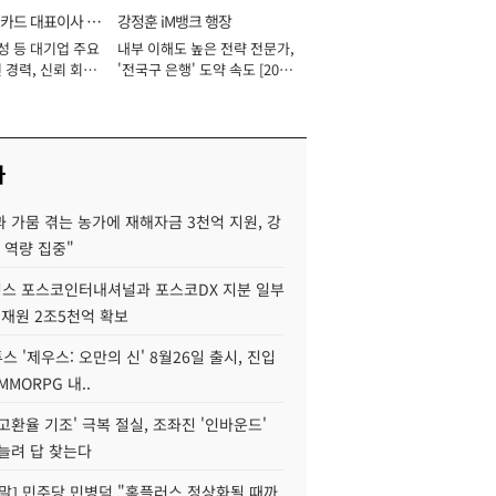
카드 대표이사 사
강정훈 iM뱅크 행장
성 등 대기업 주요
내부 이해도 높은 전략 전문가,
 경력, 신뢰 회복
'전국구 은행' 도약 속도 [2026
[2026년]
년]
사
 가뭄 겪는 농가에 재해자금 3천억 지원, 강
 역량 집중"
스 포스코인터내셔널과 포스코DX 지분 일부
 재원 2조5천억 확보
투스 '제우스: 오만의 신' 8월26일 출시, 진입
MMORPG 내..
고환율 기조' 극복 절실, 조좌진 '인바운드'
늘려 답 찾는다
정말] 민주당 민병덕 "홈플러스 정상화될 때까