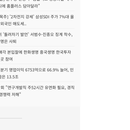
니에 홈플러스 담아달라"
목주] '2차전지 강세' 삼성SDI 주가 7%대 올
 외국인 매도세..
 '돌려차기 발언' 서범수·진종오 징계 착수,
2명은 사퇴
 매각 본입찰에 한화생명 흥국생명 한국투자
3곳 참여
분기 영업이익 6753억으로 66.9% 늘어, 민
은 13.5조
회 "연구개발직 주52시간 유연화 필요, 경직
경쟁력 저해"