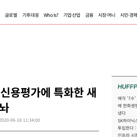
글로벌
기후대응
Who Is?
기업·산업
금융
시장·머니
시민·경
HUFF
 신용평가에 특화한 새
매각 '7수
놔
에 한화생
냈다
2020-06-18 11:34:00
SK하이닉스
투입한다 :
인프라 시