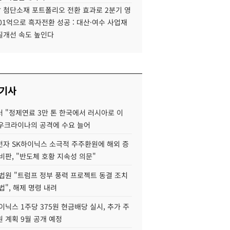
 첨단소재 포트폴리오 전환 효과로 2분기 영
01억으로 흑자전환 성공 : 대산·여수 사업재
질개선 속도 높인다
 기사
 "정제연료 3만 톤 한국에서 러시아로 이
 우크라이나의 공격에 수요 늘어
자 SK하이닉스 소극적 주주환원에 해외 증
비판, "반도체 호황 지속성 의문"
법원 "트럼프 정부 풍력 프로젝트 동결 조치
법", 해제 명령 내려
이닉스 1주당 375원 현금배당 실시, 추가 주
 계획 9월 공개 예정