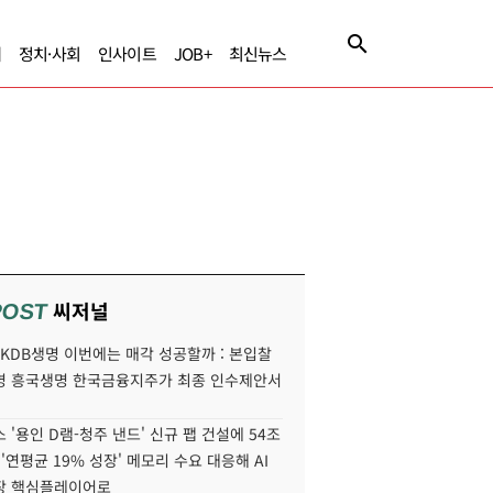
제
정치·사회
인사이트
JOB+
최신뉴스
씨저널
POST
' KDB생명 이번에는 매각 성공할까 : 본입찰
명 흥국생명 한국금융지주가 최종 인수제안서
 '용인 D램-청주 낸드' 신규 팹 건설에 54조
 '연평균 19% 성장' 메모리 수요 대응해 AI
장 핵심플레이어로