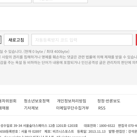
 수 있습니다. (현재 0 byte / 최대 400byte)
다른 사람의 권리를 침해하거나 명예를 훼손하는 댓글은 관련 법률에 의해 제재를 받을 수 있습니
쾌감을 주는 욕설 등 비하하는 단어가 내용에 포함되거나 인신공격성 글은 관리자의 판단에 의해
용자위원회
청소년보호정책
개인정보처리방침
정정·반론보도
인재채용
기사제보
이메일무단수집거부
RSS
수일로 39-34 서울숲더스페이스 12층 1201호-1203호
대표전화 : 1800-6522
편집국 070-4
8658
등록번호 : 서울 아 02897
제호: 비즈니스포스트
등록일: 2013.11.13
발행·편집인 : 강석
X
Copyright ? 2013 비즈니스포스트. All rights reserved.