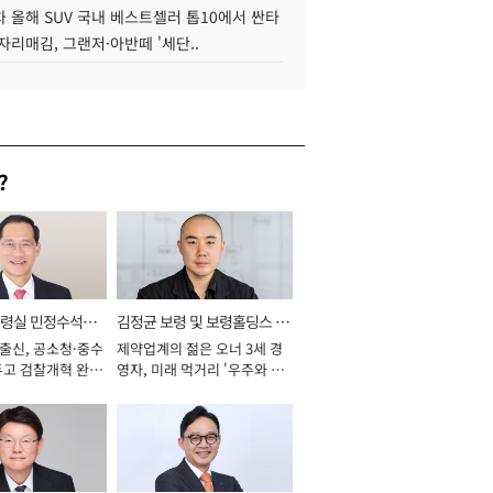
 올해 SUV 국내 베스트셀러 톱10에서 싼타
자리매김, 그랜저·아반떼 '세단..
?
통령실 민정수석비
김정균 보령 및 보령홀딩스 대
 출신, 공소청·중수
제약업계의 젊은 오너 3세 경
표이사 사장
두고 검찰개혁 완수
영자, 미래 먹거리 '우주와 헬
년]
스케어' 공들여 [2026년]