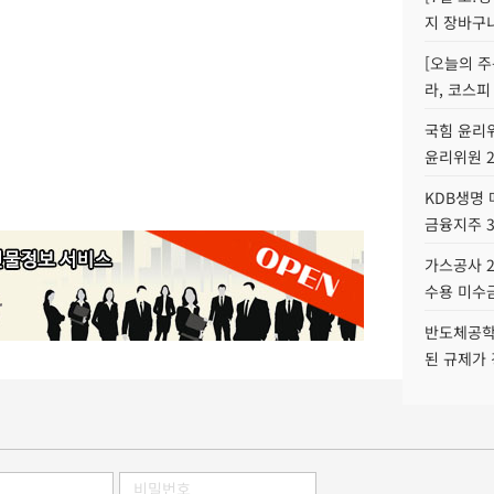
지 장바구
[오늘의 주
라, 코스피
국힘 윤리위
윤리위원 
KDB생명
금융지주 
가스공사 2
수용 미수금
반도체공학
된 규제가 