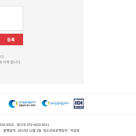
등록
다.
 삭제 합니다.
010-8510
광고국 070-4010-8511
운
발행일자: 2013년 12월 2일
청소년보호책임자 : 박상유