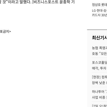
것"이라고 말했다. [비즈니스포스트 윤종학 기
정상호 롯데
LG·현대·삼
장
카드사 30년
에 '초집중' 
배포금지>
최신기
농협 폭염과
호동 "모든
포스코홀딩
매각, 투자
[현장] 컴
장벽 낮춘 
하나투어 '
사업 비중 
[7일 오!