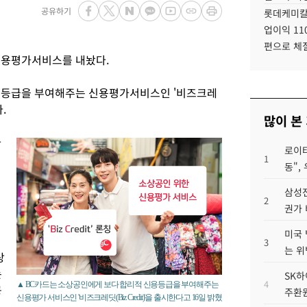
공유하기
롯데케미칼
업이익 11
편으로 체
신용평가서비스를 내놨다.
용등급을 부여해주는 신용평가서비스인 '비즈크레
.
많이 본
가
로이터
1
동",
삼성전
2
권가 
미국 
매
3
는 위
탕
는
SK하
4
▲ BC카드는 소상공인에게 보다 합리적 신용등급을 부여해주는
공
주환원
신용평가 서비스인 '비즈크레딧(Biz Credit)'을 출시한다고 16일 밝혔