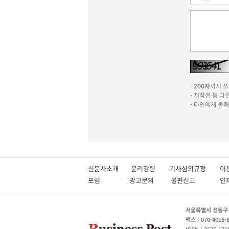
-
200자
까지 쓰실
- 저작권 등 
- 타인에게 불
신문사소개
윤리강령
기사심의규정
이
포럼
광고문의
불편신고
서울특별시 성동구 성
팩스 : 070-4015-
ISSN : 2636-171